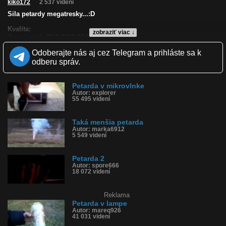
kiko172
2 537 videní
Sila petardy megatresky...:D
Kvalita:
zobraziť viac ↓
Zverejnené: 26.8.2013 20:05
Páči sa: 0% (12 hlasov)
Odoberajte nás aj cez Telegram a prihláste sa k
Obľúbené: 1
Komentárov: 5
odberu správ.
Dľžka: 0:18
Kategória: zábavné
Tagy: petarda, megatresky
Petarda v mikrovlnke
Autor: explorer
História sledovanosti videa:
55 495 videní
Taká menšia petarda
Autor: marka6912
5 549 videní
Petarda 2
Autor: spore666
18 072 videní
Reklama
Petarda v lampe
Autor: mareq926
41 031 videní