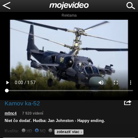
Reklama
Kamov ka-52
m0nc4
7 920 videní
Niet čo dodať. Hudba: Jan Johnston - Happy ending.
Kvalita:
HD
NQ
LQ
zobraziť viac ↓
Zverejnené: 14.10.2013 19:59