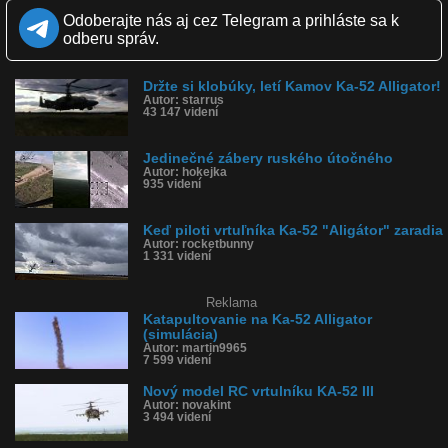
Páči sa: 100% (7 hlasov)
Odoberajte nás aj cez Telegram a prihláste sa k
Obľúbené: 3
odberu správ.
Komentárov: 9
Dľžka: 1:57
Kategória: auto-moto
Držte si klobúky, letí Kamov Ka-52 Alligator!
Tagy: kamov, ka-52, helikoptéra, rusko, stroj
Autor: starrus
História sledovanosti videa:
43 147 videní
Jedinečné zábery ruského útočného
Autor: hokejka
935 videní
Keď piloti vrtuľníka Ka-52 "Aligátor" zaradia
Autor: rocketbunny
1 331 videní
Reklama
Katapultovanie na Ka-52 Alligator
(simulácia)
Autor: martin9965
7 599 videní
Nový model RC vrtulníku KA-52 III
Autor: novakint
3 494 videní