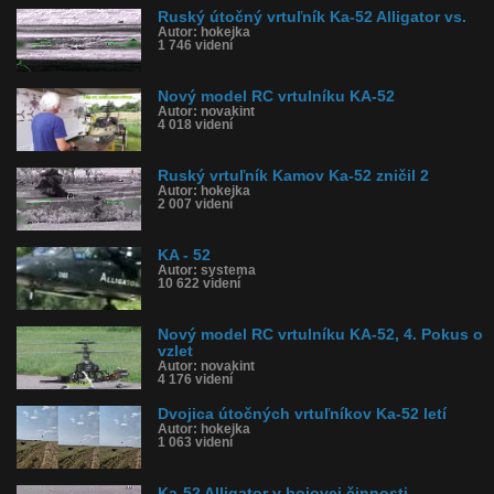
Ruský útočný vrtuľník Ka-52 Alligator vs.
Autor: hokejka
1 746 videní
Nový model RC vrtulníku KA-52
Autor: novakint
4 018 videní
Ruský vrtuľník Kamov Ka-52 zničil 2
Autor: hokejka
2 007 videní
KA - 52
Autor: systema
10 622 videní
Nový model RC vrtulníku KA-52, 4. Pokus o
vzlet
Autor: novakint
4 176 videní
Dvojica útočných vrtuľníkov Ka-52 letí
Autor: hokejka
1 063 videní
Ka-52 Alligator v bojovej činnosti