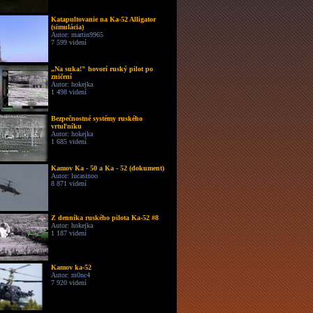
Katapultovanie na Ka-52 Alligator
(simulácia)
Autor: martin9965
7 599 videní
„Na suka!" hovorí ruský pilot po
zničení
Autor: hokejka
1 498 videní
Bezpečnostné systémy ruského
vrtuľníku
Autor: hokejka
1 685 videní
Kamov Ka - 50 a Ka - 52 (dokument)
Autor: lucasinoo
8 871 videní
Z denníka ruského pilota Ka-52 #8
Autor: hokejka
1 187 videní
Kamov ka-52
Autor: m0nc4
7 920 videní