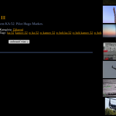
III
kem KA-52. Pilot Hugo Markes.
Kategória:
Zábavné
Tagy:
ka-52
kamov-52
rc ka-52
rc kamov 52
rc heli ka-52
rc heli kamov 52
rc heli
zobraziť viac ↓