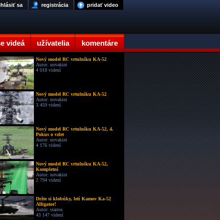
ihlásiť sa
registrácia
pridať video
e videá
užívatelia
komentáre
Nový model RC vrtulníku KA-52
Autor: novakint
4 018 videní
Nový model RC vrtulníku KA-52
Autor: novakint
3 459 videní
Nový model RC vrtulníku KA-52, 4.
Pokus o vzlet
Autor: novakint
4 176 videní
Nový model RC vrtulníku KA-52,
Kompletní
Autor: novakint
2 794 videní
Držte si klobúky, letí Kamov Ka-52
Alligator!
Autor: starrus
43 147 videní