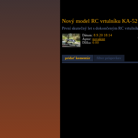
Nový model RC vrtulníku KA-52 
První skutečný let s dokončeným RC vrtulní
Dátum:
8.9.20 18:14
Autor:
novakint
Dĺžka:
6:00
pridať komentár
filter príspevkov