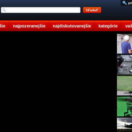
pr
šie
najpozeranejšie
najdiskutovanejšie
kategórie
vaš