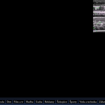
roda
Deti
Film a tv
Hudba
Ľudia
Reklamy
Šokujúce
Športy
Veda a technika
Zába