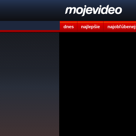
dnes
najlepšie
najobľúbenej