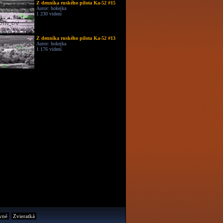
Z denníka ruského pilota Ka-52 #15
Autor: hokejka
1 230 videní
Z denníka ruského pilota Ka-52 #13
Autor: hokejka
1 176 videní
vné
Zvieratká