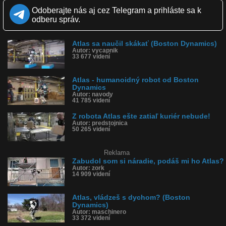
Kvalita:
HD
NQ
LQ
Odoberajte nás aj cez Telegram a prihláste sa k
Zverejnené: 18.10.2013 12:13
odberu správ.
Páči sa: 91% (68 hlasov)
Obľúbené: 21
Komentárov: 79
Atlas sa naučil skákať (Boston Dynamics)
Dľžka: 0:55
Autor: vycapnik
Kategória: veda a technika
33 677 videní
Tagy: boston dynamics, robot, robotika, sci-fi, atlas, chôdza,
cyborg
História sledovanosti videa:
Atlas - humanoidný robot od Boston
Dynamics
Autor: navody
41 785 videní
Z robota Atlas ešte zatiaľ kuriér nebude!
Autor: predstojnica
50 265 videní
Reklama
Zabudol som si náradie, podáš mi ho Atlas?
Autor: zork
14 909 videní
Atlas, vládzeš s dychom? (Boston
Dynamics)
Autor: maschinero
33 372 videní