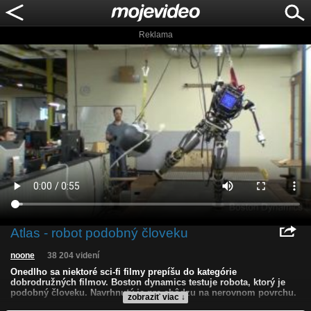
Reklama
Atlas - robot podobný človeku
noone
38 204 videní
Onedlho sa niektoré sci-fi filmy prepíšu do kategórie
dobrodružných filmov. Boston dynamics testuje robota, ktorý je
podobný človeku. Navrhnutý je pre chôdzu na nerovnom povrchu.
zobraziť viac ↓