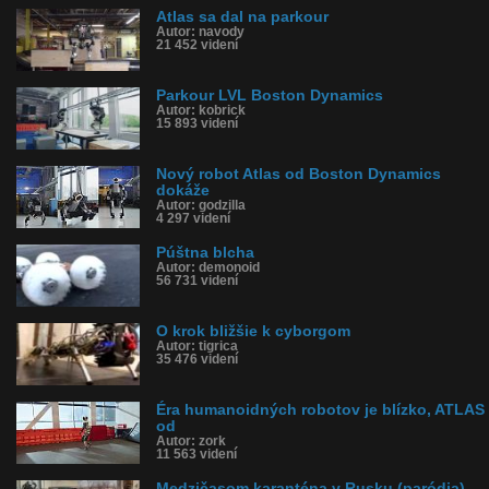
Atlas sa dal na parkour
Autor: navody
21 452 videní
Parkour LVL Boston Dynamics
Autor: kobrick
15 893 videní
Nový robot Atlas od Boston Dynamics
dokáže
Autor: godzilla
4 297 videní
Púštna blcha
Autor: demonoid
56 731 videní
O krok bližšie k cyborgom
Autor: tigrica
35 476 videní
Éra humanoidných robotov je blízko, ATLAS
od
Autor: zork
11 563 videní
Medzičasom karanténa v Rusku (paródia)