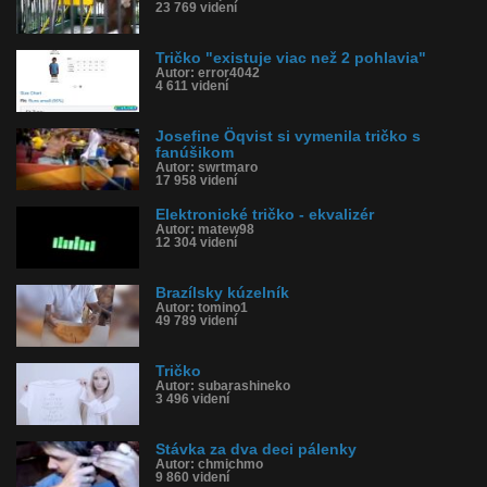
23 769 videní
Tričko "existuje viac než 2 pohlavia"
Autor: error4042
4 611 videní
Josefine Öqvist si vymenila tričko s
fanúšikom
Autor: swrtmaro
17 958 videní
Elektronické tričko - ekvalizér
Autor: matew98
12 304 videní
Brazílsky kúzelník
Autor: tomino1
49 789 videní
Tričko
Autor: subarashineko
3 496 videní
Stávka za dva deci pálenky
Autor: chmichmo
9 860 videní