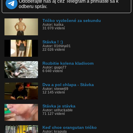
Odoberajte nás aj cez Telegram a prihláste sa k
Obľúbené: 0
odberu správ.
Komentárov: 1
Dľžka: 3:24
Kategória: zábavné
Tričko vyzlečené za sekundu
Tagy: kuzelnik, tričko, ružove tričko, pusa, stavka
Autor: katka
História sledovanosti videa:
31 070 videní
Stávka ! :)
Autor: 01thina01
22 026 videní
Rozbitie kolena kladivom
Autor: gugo77
6 040 videní
Dva a pol chlapa - Stávka
Autor: stewe69
12 145 videní
Stávka je stávka
Autor: unfuckable
71 127 videní
Keď chce orangutan tričko
Autor: krapula