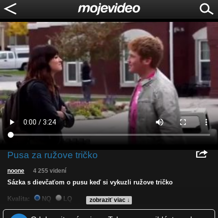
Pusa za ružove tričko
noone
4 255 videní
Sázka s dievčaťom o pusu keď si vykuzli ružove tričko
Kvalita:
NQ
LQ
zobraziť viac ↓
Zverejnené: 19.10.2013 10:07
Páči sa: 33% (3 hlasov)