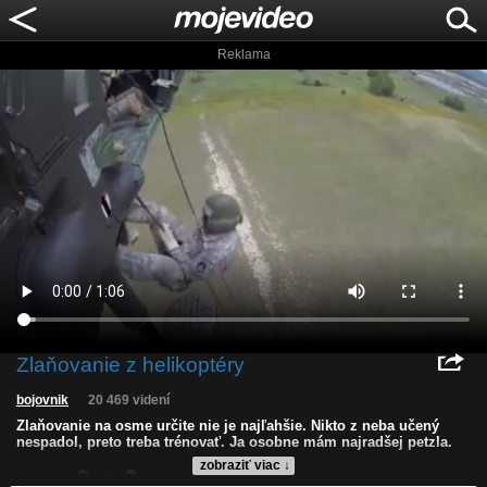
Reklama
Zlaňovanie z helikoptéry
bojovnik
20 469 videní
Zlaňovanie na osme určite nie je najľahšie. Nikto z neba učený
nespadol, preto treba trénovať. Ja osobne mám najradšej petzla.
zobraziť viac ↓
Kvalita:
NQ
LQ