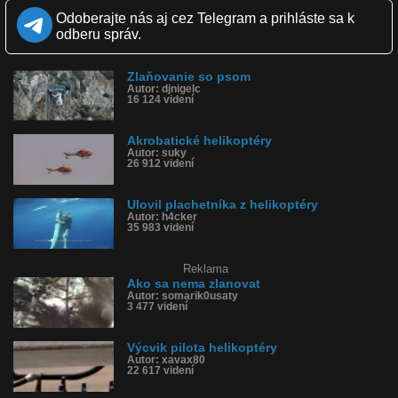
Zverejnené: 29.5.2014 12:55
Odoberajte nás aj cez Telegram a prihláste sa k
Páči sa: 88% (56 hlasov)
odberu správ.
Obľúbené: 19
Komentárov: 58
Dľžka: 1:06
Zlaňovanie so psom
Kategória: ľudia
Autor: djnigelc
Tagy: zlaňovanie, osma, petlz, helikoptéra, vrtulník, zlaňovať,
16 124 videní
adrenalín, vojenský výcvik
História sledovanosti videa:
Akrobatické helikoptéry
Autor: suky
26 912 videní
Ulovil plachetníka z helikoptéry
Autor: h4cker
35 983 videní
Reklama
Ako sa nema zlanovat
Autor: somarik0usaty
3 477 videní
Výcvik pilota helikoptéry
Autor: xavax80
22 617 videní