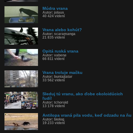
Múdra vrana
Autor: jolaus
40 424 videní
Vrana alebo kohút?
Autor: scaramanga
21 835 videní
Opitá ruská vrana
Autor: vabene
66 811 videní
Vrana troluje mačku
Autor: buntajtatar
33 562 videní
Sleduj tú vranu, ako ďobe okoloidúcich
ľudí!
Autor: tchoroid
13 178 videní
Antilopa vraná pila vodu, keď odzadu na ňu
Autor: biolog
19 233 videní