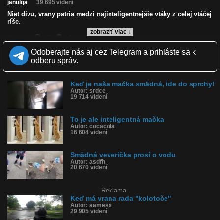
janulqa
39 695 videní
Niet divu, vrany patria medzi najinteligentnejšie vtáky z celej vtáčej
ríše.
zobraziť viac ↓
Kvalita:
NQ
LQ
Zverejnené: 27.7.2014 22:53
Odoberajte nás aj cez Telegram a prihláste sa k
Páči sa: 95% (126 hlasov)
odberu správ.
Obľúbené: 33
Komentárov: 79
Dľžka: 1:31
Keď je naša mačka smädná, ide do sprchy!
Kategória: zvieratká
Autor: srdce
Tagy: vták, vrana, piť, učenlivá, minerálka, krkavec, havran, kavka
19 714 videní
História sledovanosti videa:
To je ale inteligentná mačka
Autor: cocacola
16 604 videní
Smädná veverička prosí o vodu
Autor: asdfh
20 670 videní
Reklama
Keď má vrana rada "kolotoče"
Autor: aamess
29 905 videní