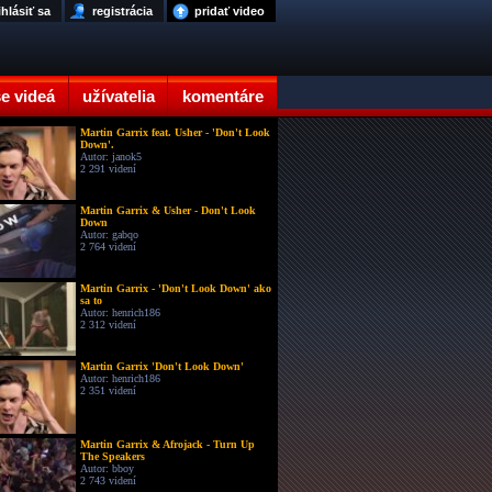
ihlásiť sa
registrácia
pridať video
e videá
užívatelia
komentáre
Martin Garrix feat. Usher - 'Don't Look
Down'.
Autor: janok5
2 291 videní
Martin Garrix & Usher - Don't Look
Down
Autor: gabqo
2 764 videní
Martin Garrix - 'Don't Look Down' ako
sa to
Autor: henrich186
2 312 videní
Martin Garrix 'Don't Look Down'
Autor: henrich186
2 351 videní
Martin Garrix & Afrojack - Turn Up
The Speakers
Autor: bboy
2 743 videní