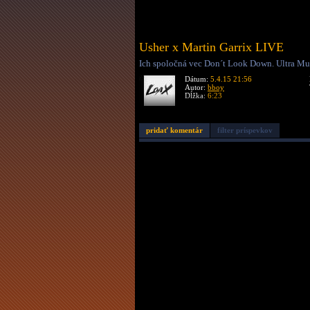
Usher x Martin Garrix LIVE
Ich spoločná vec Don´t Look Down. Ultra Mu
Dátum:
5.4.15 21:56
Autor:
bboy
Dĺžka:
6:23
pridať komentár
filter príspevkov