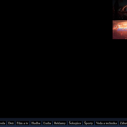
roda
Deti
Film a tv
Hudba
Ľudia
Reklamy
Šokujúce
Športy
Veda a technika
Zába