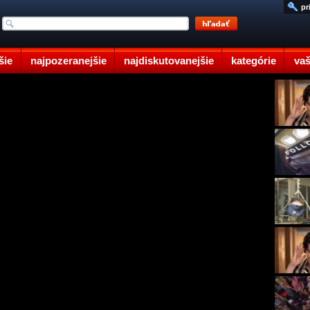
pr
šie
najpozeranejšie
najdiskutovanejšie
kategórie
vaš