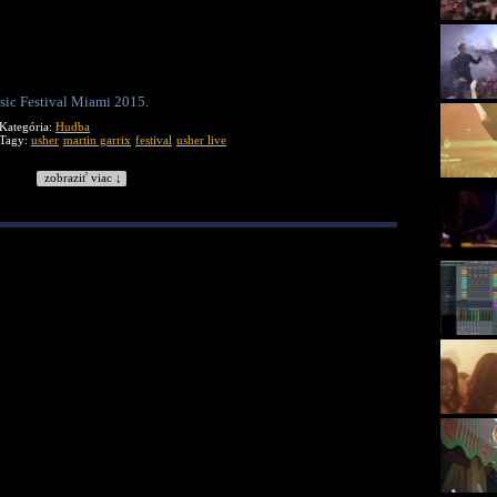
sic Festival Miami 2015.
Kategória:
Hudba
Tagy:
usher
martin garrix
festival
usher live
zobraziť viac ↓