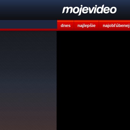
dnes
najlepšie
najobľúbenej