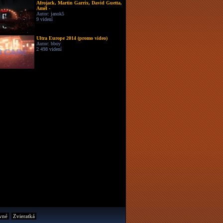
Afrojack, Martin Garrix, David Guetta,
Amél -
Autor: janok5
9 videní
Ultra Europe 2014 (promo video)
Autor: bboy
2 498 videní
vné
Zvieratká