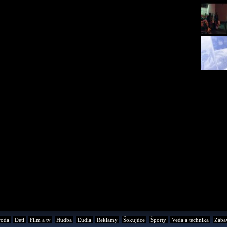
roda
Deti
Film a tv
Hudba
Ľudia
Reklamy
Šokujúce
Športy
Veda a technika
Zába