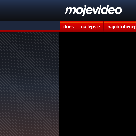
dnes
najlepšie
najobľúbenej