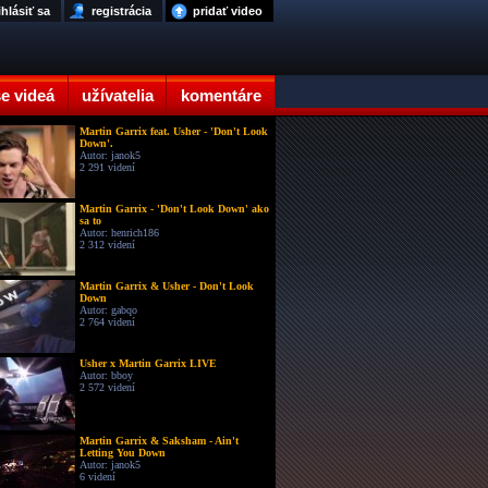
ihlásiť sa
registrácia
pridať video
e videá
užívatelia
komentáre
Martin Garrix feat. Usher - 'Don't Look
Down'.
Autor: janok5
2 291 videní
Martin Garrix - 'Don't Look Down' ako
sa to
Autor: henrich186
2 312 videní
Martin Garrix & Usher - Don't Look
Down
Autor: gabqo
2 764 videní
Usher x Martin Garrix LIVE
Autor: bboy
2 572 videní
Martin Garrix & Saksham - Ain't
Letting You Down
Autor: janok5
6 videní