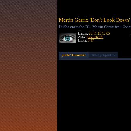
Martin Garrix 'Don't Look Down'
Hudba známeho DJ - Martin Garrix feat. Usher
Dátum:
22.11.15 12:05
Autor:
henrich186
Dĺžka:
3:47
pridať komentár
filter príspevkov