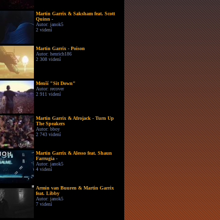
Martin Garrix & Saksham feat. Scott
Quinn -
Autor: janok5
2 videní
Martin Garrix - Poison
Autor: henrich186
2 308 videní
Menší "Sit Down"
Autor: recover
2 911 videní
Martin Garrix & Afrojack - Turn Up
The Speakers
Autor: bboy
2 743 videní
Martin Garrix & Alesso feat. Shaun
Farrugia -
Autor: janok5
4 videní
Armin van Buuren & Martin Garrix
feat. Libby
Autor: janok5
7 videní