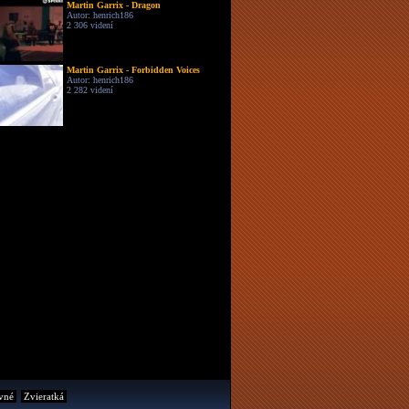
Martin Garrix - Dragon
Autor: henrich186
2 306 videní
Martin Garrix - Forbidden Voices
Autor: henrich186
2 282 videní
vné
Zvieratká