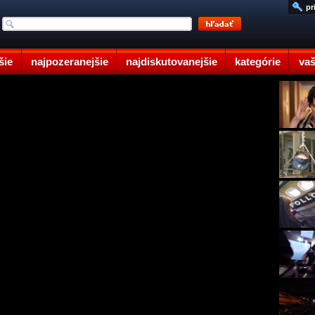
pr
šie
najpozeranejšie
najdiskutovanejšie
kategórie
vaš