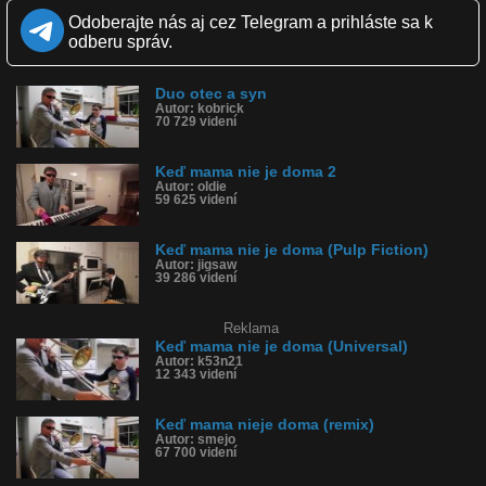
Zverejnené: 9.9.2015 12:48
Odoberajte nás aj cez Telegram a prihláste sa k
Páči sa: 83% (144 hlasov)
odberu správ.
Obľúbené: 34
Komentárov: 39
Dľžka: 0:24
Duo otec a syn
Kategória: hudba
Autor: kobrick
Tagy: keď mama nie je doma, otec a syn, duo, trúbka, trúba, leia
70 729 videní
História sledovanosti videa:
Keď mama nie je doma 2
Autor: oldie
59 625 videní
Keď mama nie je doma (Pulp Fiction)
Autor: jigsaw
39 286 videní
Reklama
Keď mama nie je doma (Universal)
Autor: k53n21
12 343 videní
Keď mama nieje doma (remix)
Autor: smejo
67 700 videní