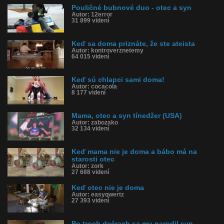
Pouličné bubnové duo - otec a syn
Autor: 12error
31 899 videní
Keď sa doma priznáte, že ste ateista
Autor: kontroverznetemy
64 015 videní
Keď sú chlapci sami doma!
Autor: cocacola
8 177 videní
Mama, otec a syn tínedžer (USA)
Autor: zabozako
32 134 videní
Keď mama nie je doma a bábo má na
starosti otec
Autor: zork
27 688 videní
Keď otec nie je doma
Autor: easyqwertz
27 393 videní
Po troch dcérach sa mu narodil syn