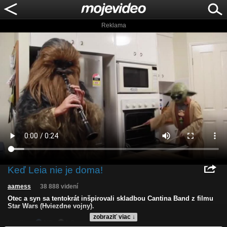
Reklama
Keď Leia nie je doma!
aamess
38 888 videní
Otec a syn sa tentokrát inšpirovali skladbou Cantina Band z filmu
Star Wars (Hviezdne vojny).
zobraziť viac ↓
Kvalita:
NQ
LQ