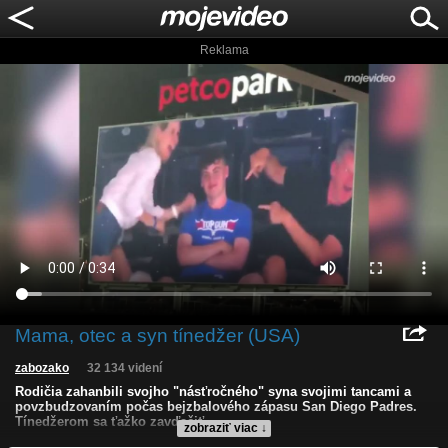
Reklama
Mama, otec a syn tínedžer (USA)
zabozako
32 134 videní
Rodičia zahanbili svojho "násťročného" syna svojimi tancami a
povzbudzovaním počas bejzbalového zápasu San Diego Padres.
Tínedžerom sa ťažko zavďačiť.
zobraziť viac ↓