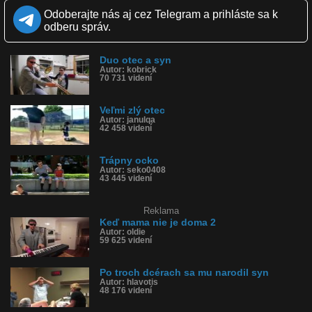
Kvalita:
HD
NQ
LQ
Odoberajte nás aj cez Telegram a prihláste sa k
Zverejnené: 3.8.2018 17:08
odberu správ.
Páči sa: 87% (63 hlasov)
Obľúbené: 11
Komentárov: 52
Duo otec a syn
Dľžka: 0:34
Autor: kobrick
Kategória: ľudia
70 731 videní
Tagy: mama, otec, tancuje, bejzbal, tínedžer, syn, hanba
História sledovanosti videa:
Veľmi zlý otec
Autor: janulqa
42 458 videní
Trápny ocko
Autor: seko0408
43 445 videní
Reklama
Keď mama nie je doma 2
Autor: oldie
59 625 videní
Po troch dcérach sa mu narodil syn
Autor: hlavotis
48 176 videní