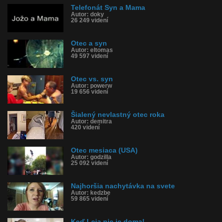
Telefonát Syn a Mama
Autor: doky
26 249 videní
Otec a syn
Autor: eltomas
49 597 videní
Otec vs. syn
Autor: powerw
19 656 videní
Šialený nevlastný otec roka
Autor: demitra
420 videní
Otec mesiaca (USA)
Autor: godzilla
25 092 videní
Najhoršia nachytávka na svete
Autor: kedzbe
59 865 videní
Keď Leia nie je doma!