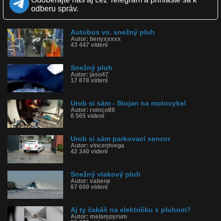
Zverejnené: 16.2.2016 14:20
odberu správ.
Páči sa: 29% (7 hlasov)
Obľúbené: 1
Komentárov: 5
Autobus vs. snežný pluh
Dľžka: 2:34
Autor: benyxxxxx
Kategória: auto-moto
43 447 videní
Tagy: snežný pluh, radlica, sneh, auto, urob si sám, diy
História sledovanosti videa:
Snežný pluh
Autor: jaso47
17 878 videní
Urob si sám - Stojan na motocykel
Autor: romco89
6 565 videní
Urob si sám parkovací senzor
Autor: vincentvega
42 340 videní
Snežný vlakový pluh
Autor: vabene
67 600 videní
Aj ty čakáš na električku s pluhom?
Autor: melampyrum