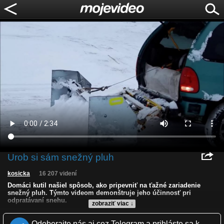
Urob si sám snežný pluh
kosicka
16 207 videní
Domáci kutil našiel spôsob, ako pripevniť na ťažné zariadenie
snežný pluh. Týmto videom demonštruje jeho účinnosť pri
odpratávaní snehu.
zobraziť viac ↓
Kvalita:
HD
NQ
LQ
Odoberajte nás aj cez Telegram a prihláste sa k