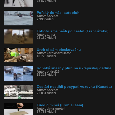
25 872 videní
Poľský domáci autopluh
Autor: naceste
7 993 videní
Tohoto sme našli po ceste! (Francúzsko)
Autor: tanna
23 180 videní
Urob si sám pieskovačku
Autor: kardiostimulator
18 775 videní
Konský snežný pluh na ukrajinskej dedine
Autor: ondrej29
15 318 videní
Cestári nestihli posypať vozovku (Kanada)
Autor: naceste
23 031 videní
Triedič mincí (urob si sám)
Autor: daturametel
37 788 videní