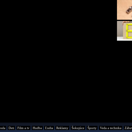
roda
Deti
Film a tv
Hudba
Ľudia
Reklamy
Šokujúce
Športy
Veda a technika
Zába