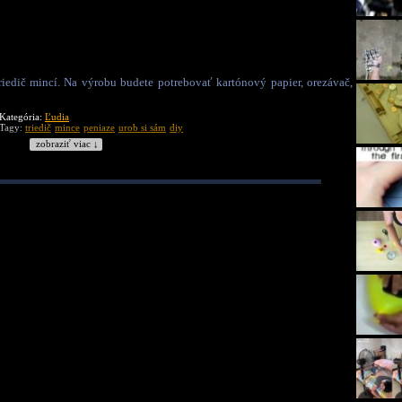
edič mincí. Na výrobu budete potrebovať kartónový papier, orezávač,
Kategória:
Ľudia
Tagy:
triedič
mince
peniaze
urob si sám
diy
zobraziť viac ↓