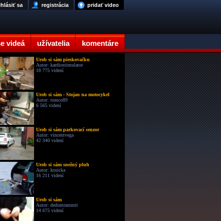
ihlásiť sa
registrácia
pridať video
e videá
užívatelia
komentáre
Urob si sám pieskovačku
Autor: kardiostimulator
18 775 videní
Urob si sám - Stojan na motocykel
Autor: romco89
6 565 videní
Urob si sám parkovací senzor
Autor: vincentvega
42 340 videní
Urob si sám snežný pluh
Autor: kosicka
16 211 videní
Urob si sám
Autor: dedomrazsmit
14 675 videní