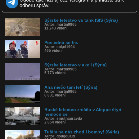
Kvalita:
odberu správ.
HD
NQ
LQ
Zverejnené: 3.3.2016 13:07
Páči sa: 86% (7 hlasov)
Obľúbené: 2
Sýrske letectvo vs tank ISIS (Sýria)
Komentárov: 5
Autor: martin9965
11 243 videní
Dľžka: 2:38
Kategória: auto-moto
Tagy: mi-14, syria, syrska armada, vojna v syrii, bomba, vrtulnik,
Posledná selfie.
zhadzovanie bomby, mil mi-14, saa
Autor: sokol1994
História sledovanosti videa:
465 videní
Sýrske letectvo v akcii (Sýria)
Autor: martin9965
5 773 videní
Aha niečo tam letí (Sýria)
Autor: martin9965
6 831 videní
Ruské letectvo zničilo v Aleppe štyri
nemocnice
Autor: smutnapravda
2 854 videní
Tuším na nás zhodil bomby! (Sýria)
Autor: dougquaid