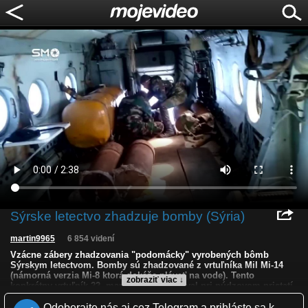
Sýrske letectvo zhadzuje bomby (Sýria)
martin9965
6 854 videní
Vzácne zábery zhadzovania "podomácky" vyrobených bômb
Sýrskym letectvom. Bomby sú zhadzované z vrtuľníka Mil Mi-14
(námorná verzia Mi-8 ktorá dokáže plávať na vode). Tento
zobraziť viac ↓
konkrétny vrtuľník 22. marca 2015 havaroval pri núdzovom pristatí
v provincii Idlib.
Odoberajte nás aj cez Telegram a prihláste sa k