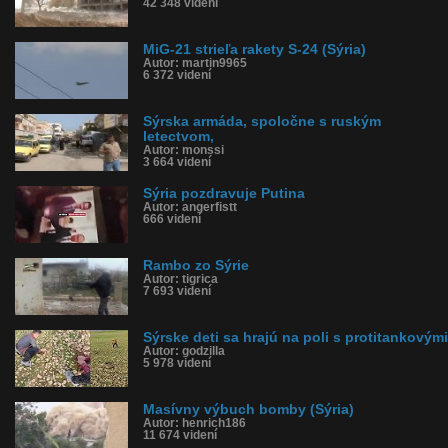
42 348 videní
MiG-21 strieľa rakety S-24 (Sýria)
Autor: martin9965
6 372 videní
Sýrska armáda, spoločne s ruským
letectvom,
Autor: monssi
3 664 videní
Sýria pozdravuje Putina
Autor: angerfistt
666 videní
Rambo zo Sýrie
Autor: tigrica
7 693 videní
Sýrske deti sa hrajú na poli s protitankovými
Autor: godzilla
5 978 videní
Masívny výbuch bomby (Sýria)
Autor: henrich186
11 674 videní