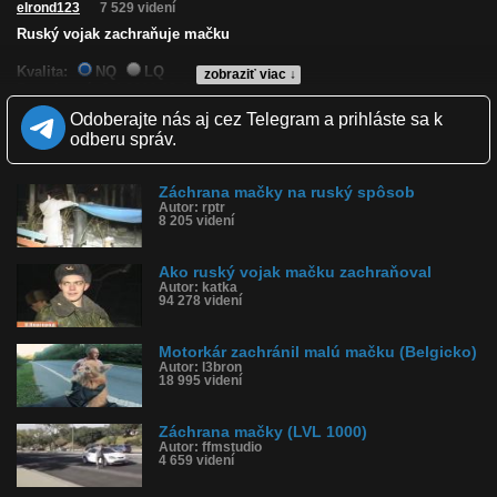
elrond123
7 529 videní
Ruský vojak zachraňuje mačku
Kvalita:
NQ
LQ
zobraziť viac ↓
Zverejnené: 6.4.2016 13:16
Páči sa: 92% (13 hlasov)
Odoberajte nás aj cez Telegram a prihláste sa k
Obľúbené: 9
odberu správ.
Komentárov: 6
Dľžka: 2:09
Kategória: zábavné
Záchrana mačky na ruský spôsob
Tagy: mačka, zachrana
Autor: rptr
História sledovanosti videa:
8 205 videní
Ako ruský vojak mačku zachraňoval
Autor: katka
94 278 videní
Motorkár zachránil malú mačku (Belgicko)
Autor: l3bron
18 995 videní
Záchrana mačky (LVL 1000)
Autor: ffmstudio
4 659 videní