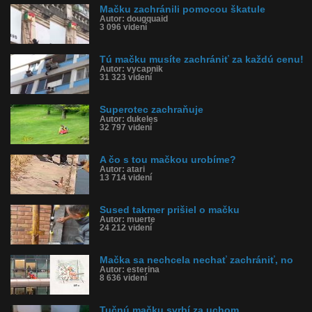
Mačku zachránili pomocou škatule
Autor: dougquaid
3 096 videní
Tú mačku musíte zachrániť za každú cenu!
Autor: vycapnik
31 323 videní
Superotec zachraňuje
Autor: dukeles
32 797 videní
A čo s tou mačkou urobíme?
Autor: atari
13 714 videní
Sused takmer prišiel o mačku
Autor: muerte
24 212 videní
Mačka sa nechcela nechať zachrániť, no
Autor: esterina
8 636 videní
Tučnú mačku svrbí za uchom