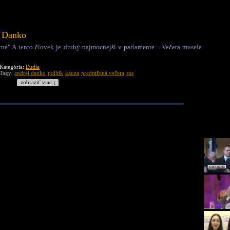
j Danko
né" A tento človek je druhý najmocnejší v parlamente... Večera musela
Kategória:
Ľudia
Tagy:
andrej danko
politik
kauza
predražená večera
sns
zobraziť viac ↓