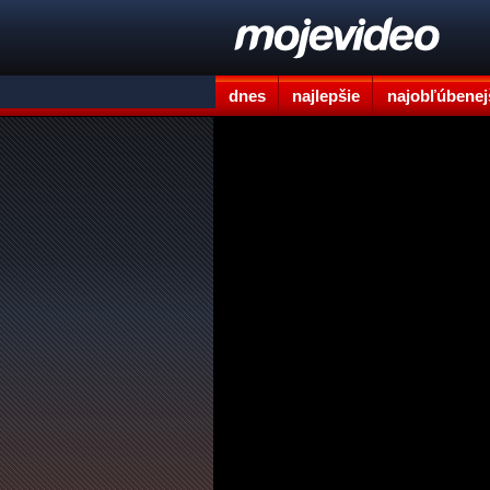
dnes
najlepšie
najobľúbenej