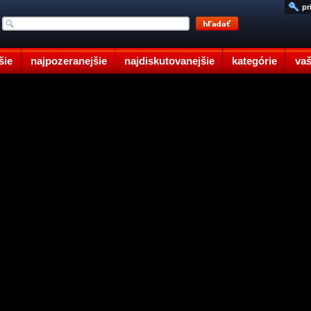
pr
šie
najpozeranejšie
najdiskutovanejšie
kategórie
vaš