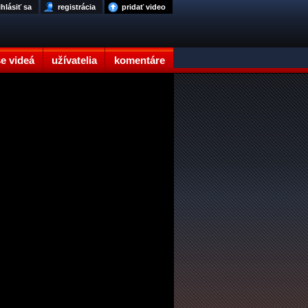
ihlásiť sa
registrácia
pridať video
e videá
užívatelia
komentáre