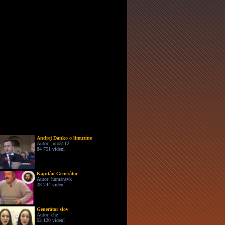
Andrej Danko o limuzíne
Autor: juro5112
84 751 videní
Kapitán Generátor
Autor: humansvk
28 744 videní
Generátor slov
Autor: che
52 120 videní