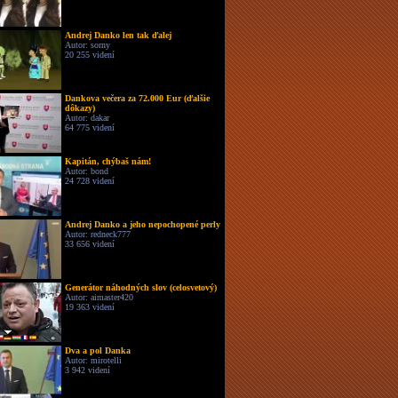
Andrej Danko len tak ďalej
Autor: sorny
20 255 videní
Dankova večera za 72.000 Eur (ďalšie
dôkazy)
Autor: dakar
64 775 videní
Kapitán, chýbaš nám!
Autor: bond
24 728 videní
Andrej Danko a jeho nepochopené perly
Autor: redneck777
33 656 videní
Generátor náhodných slov (celosvetový)
Autor: aimaster420
19 363 videní
Dva a pol Danka
Autor: mirotelli
3 942 videní