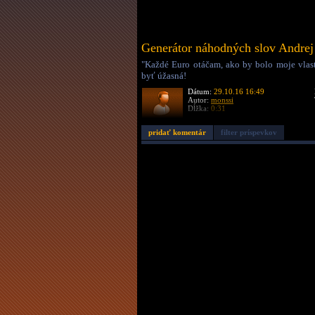
Generátor náhodných slov Andre
"Každé Euro otáčam, ako by bolo moje vlast
byť úžasná!
Dátum:
29.10.16 16:49
Autor:
monssi
Dĺžka:
0:31
pridať komentár
filter príspevkov