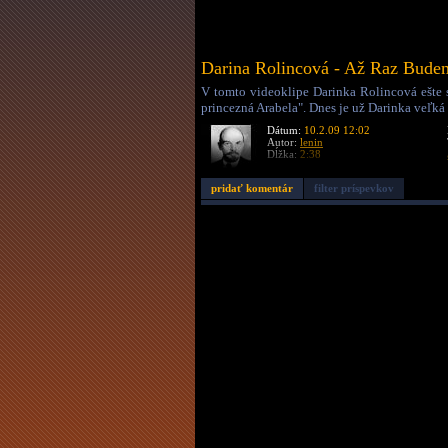
Darina Rolincová - Až Raz Bude
V tomto videoklipe Darinka Rolincová ešte 
princezná Arabela". Dnes je už Darinka veľká 
Dátum:
10.2.09 12:02
Autor:
lenin
Dĺžka:
2:38
pridať komentár
filter príspevkov