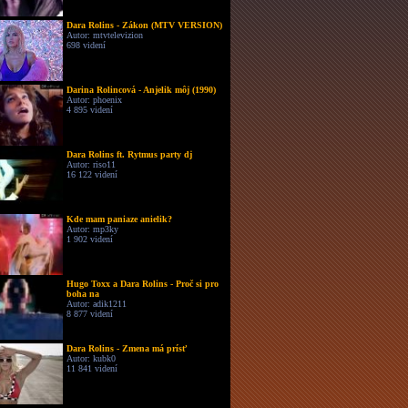
Dara Rolins - Zákon (MTV VERSION)
Autor: mtvtelevizion
698 videní
Darina Rolincová - Anjelik môj (1990)
Autor: phoenix
4 895 videní
Dara Rolins ft. Rytmus party dj
Autor: riso11
16 122 videní
Kde mam paniaze anielik?
Autor: mp3ky
1 902 videní
Hugo Toxx a Dara Rolins - Proč si pro
boha na
Autor: adik1211
8 877 videní
Dara Rolins - Zmena má prísť
Autor: kubk0
11 841 videní