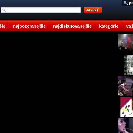
pr
šie
najpozeranejšie
najdiskutovanejšie
kategórie
vaš