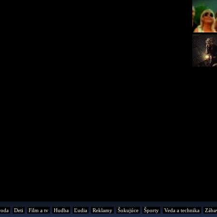
roda
Deti
Film a tv
Hudba
Ľudia
Reklamy
Šokujúce
Športy
Veda a technika
Zába