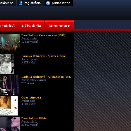
ihlásiť sa
registrácia
pridať video
e videá
užívatelia
komentáre
Dara Rolins - Čo o mne vieš (1988)
Autor: world
12 610 videní
Darinka Rolincová - Slávik a ruža
Autor: djvega
9 975 videní
Darinka Rolincová - Ak náhodou (1987)
Autor: mtvtelevizion
292 videní
Odee - Afrobela
Autor: odee
4 801 videní
Dara Rolins - Fóbia
Autor: rohlik
88 807 videní