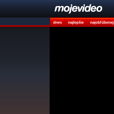
dnes
najlepšie
najobľúbenej