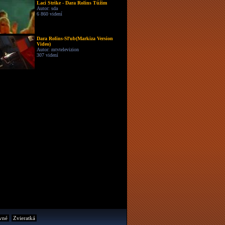
Laci Strike - Dara Rolins Túžim
Autor: sda
6 860 videní
Dara Rolins-Sľub(Markiza Version
Video)
Autor: mtvtelevizion
307 videní
vné
Zvieratká