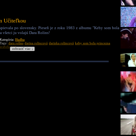
m Učiteľkou
spievala po slovensky. Pieseň je z roku 1983 z albumu "Keby som bola
a všetci ju volajú Dara Rolins!
Kategória:
Hudba
Tagy:
dara rolins
darina rolincová
darinka rolincová
keby som bola princezna
arabela
pop
zobraziť viac ↓