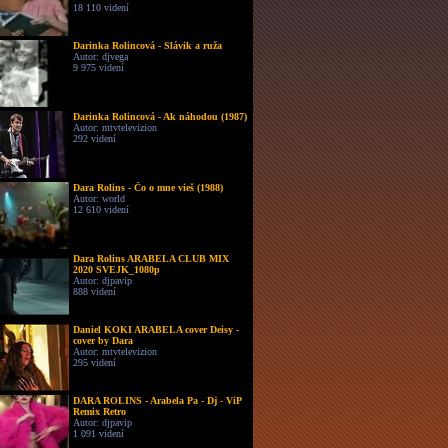
18 110 videní
Darinka Rolincová - Slávik a ruža
Autor: djvega
9 975 videní
Darinka Rolincová - Ak náhodou (1987)
Autor: mtvtelevizion
292 videní
Dara Rolins - Čo o mne vieš (1988)
Autor: world
12 610 videní
Dara Rolins ARABELA CLUB MIX
2020 SVEJK_1080p
Autor: djpavip
888 videní
Daniel KOKI ARABELA cover Deisy -
cover by Dara
Autor: mtvtelevizion
295 videní
DARA ROLINS - Arabela Pa - Dj - ViP
Remix Retro
Autor: djpavip
1 091 videní