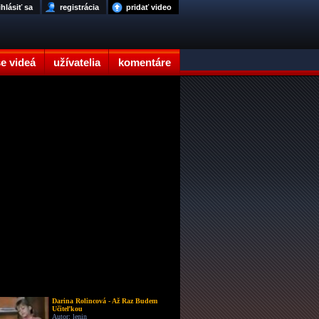
ihlásiť sa
registrácia
pridať video
e videá
užívatelia
komentáre
Darina Rolincová - Až Raz Budem
Učiteľkou
Autor: lenin