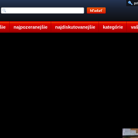
pr
šie
najpozeranejšie
najdiskutovanejšie
kategórie
vaš