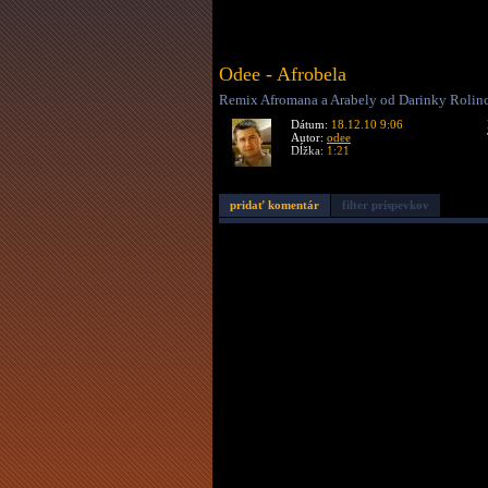
Odee - Afrobela
Remix Afromana a Arabely od Darinky Rolinco
Dátum:
18.12.10 9:06
Autor:
odee
Dĺžka:
1:21
pridať komentár
filter príspevkov