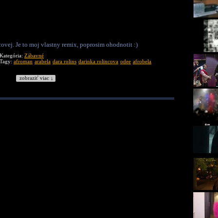
vej. Je to moj vlastny remix, poprosim ohodnotit :)
Kategória:
Zábavné
Tagy:
afroman
arabela
dara rolins
darinka rolincova
odee
afrobela
zobraziť viac ↓