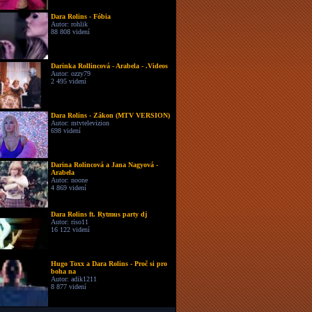
Dara Rolins - Fóbia
Autor: rohlik
88 808 videní
Darinka Rollincová - Arabela - .Videos
Autor: ozzy79
2 495 videní
Dara Rolins - Zákon (MTV VERSION)
Autor: mtvtelevizion
698 videní
Darina Rolincová a Jana Nagyová -
Arabela
Autor: noone
4 869 videní
Dara Rolins ft. Rytmus party dj
Autor: riso11
16 122 videní
Hugo Toxx a Dara Rolins - Proč si pro
boha na
Autor: adik1211
8 877 videní