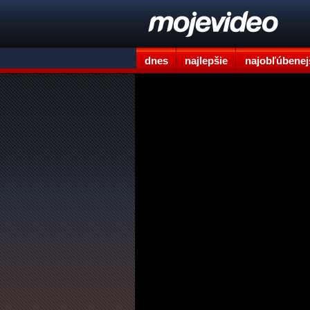
dnes
najlepšie
najobľúbenej