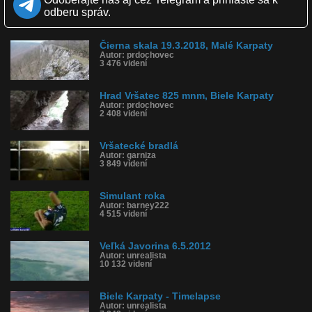
Obľúbené: 2
odberu správ.
Komentárov: 2
Dľžka: 2:33
Kategória: hudba
Čierna skala 19.3.2018, Malé Karpaty
Tagy: ramchat, karpaty
Autor: prdochovec
História sledovanosti videa:
3 476 videní
Hrad Vršatec 825 mnm, Biele Karpaty
Autor: prdochovec
2 408 videní
Vršatecké bradlá
Autor: garniza
3 849 videní
Simulant roka
Autor: barney222
4 515 videní
Veľká Javorina 6.5.2012
Autor: unrealista
10 132 videní
Biele Karpaty - Timelapse
Autor: unrealista