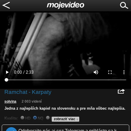
Ramchat - Karpaty
solvina
2 003 videní
Jedna z najlepších kapiel na slovensku a pre mňa vôbec najlepšia.
Kvalita:
HD
NQ
LQ
zobraziť viac ↓
Zverejnené: 2.1.2017 12:06
Páči sa: 67% (3 hlasov)
Odoberajte nás aj cez Telegram a prihláste sa k