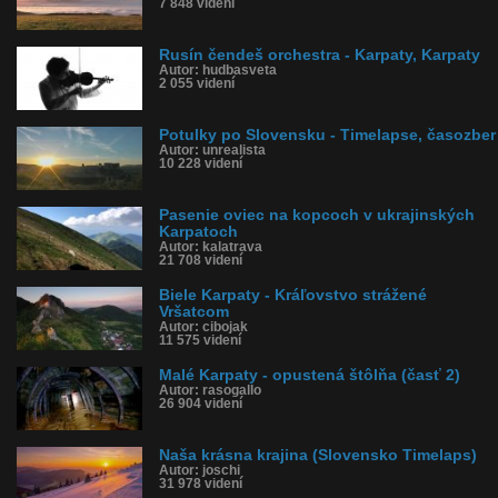
7 848 videní
Rusín čendeš orchestra - Karpaty, Karpaty
Autor: hudbasveta
2 055 videní
Potulky po Slovensku - Timelapse, časozber
Autor: unrealista
10 228 videní
Pasenie oviec na kopcoch v ukrajinských
Karpatoch
Autor: kalatrava
21 708 videní
Biele Karpaty - Kráľovstvo strážené
Vršatcom
Autor: cibojak
11 575 videní
Malé Karpaty - opustená štôlňa (časť 2)
Autor: rasogallo
26 904 videní
Naša krásna krajina (Slovensko Timelaps)
Autor: joschi
31 978 videní