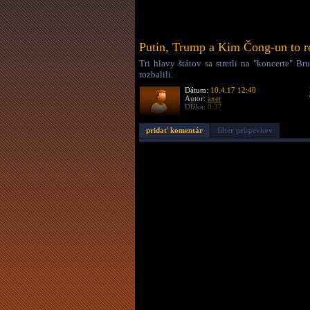
Putin, Trump a Kim Čong-un to r
Tri hlavy štátov sa stretli na "koncerte" B
rozbalili.
Dátum:
10.4.17 12:40
Autor:
axer
Dĺžka:
0:37
pridať komentár
filter príspevkov