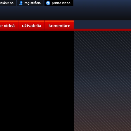
ihlásiť sa
registrácia
pridať video
e videá
užívatelia
komentáre