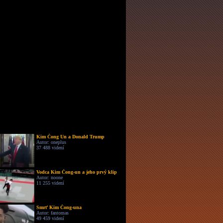
Kim Čong Un a Donald Trump
Autor: oneplus
37 488 videní
Vodca Kim Čong-un a jeho prvý klip
Autor: noone
11 255 videní
Smrť Kim Čong-una
Autor: fantomas
49 459 videní