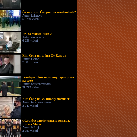
Čo robí Kim Čong-un na zasadnutiach?
Autor: kalatrava
50 740 videní
Bruno Mars u Ellen 2
Autor: sashafierce
6 233 videní
Kim Čong-un sa hrá Go-Kart-un
Autor: l3bron
7 983 videní
Pravdepodobne najstresujúcejšia práca
na svete
Autor: bosstonmarsden
31 725 videní
Kim Čong-un vs. turecký zmrzlinár
Autor: internetomsvetom
3 649 videní
Očarujúce tanečné umenie Donalda,
Kima a Vlada
Autor: bbkraj
2 886 videní