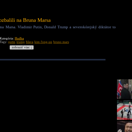
ozbalili na Bruna Marsa
runa Marsa. Vladimir Putin, Donald Trump a severokórejský diktátor to
Kategória:
Hudba
Tagy:
putin
trump
hlava
kim čong-un
bruno mars
zobraziť viac ↓