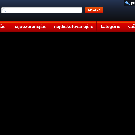
pr
šie
najpozeranejšie
najdiskutovanejšie
kategórie
vaš