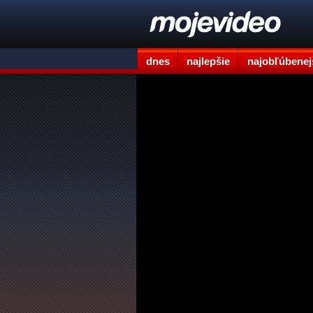
dnes
najlepšie
najobľúbenej