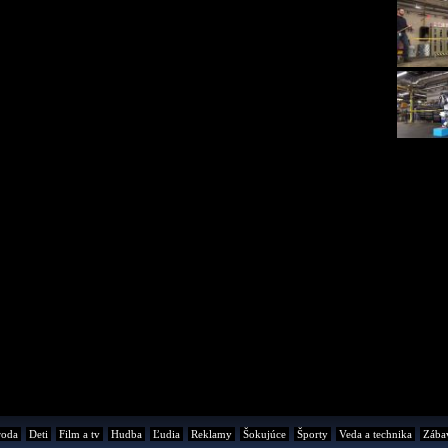
roda
Deti
Film a tv
Hudba
Ľudia
Reklamy
Šokujúce
Športy
Veda a technika
Zába