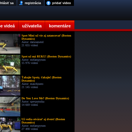
ihlásiť sa
registrácia
pridať video
e videá
užívatelia
komentáre
Spot Mini už vie aj zatancovať (Boston
Dynamics)
Autor: daturametel
21 655 videní
Spot už má RUKU! (Boston Dynamics)
Autor: melampyrum
15 976 videní
Ťahajte Spoty, ťahajte! (Boston
Dynamics)
Autor: maschinero
21 145 videní
Do You Love Me? (Boston Dynamics)
Autor: spevputnika
14 669 videní
Už vedia otvárať aj dvere! (Boston
Dynamics)
Autor: melampyrum
27 490 videní