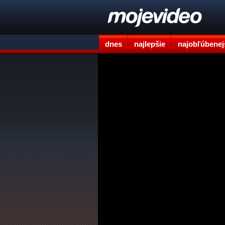
dnes
najlepšie
najobľúbenej