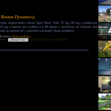
d Boston Dynamics)
vojho najnovšieho robota Spot Mini. Váži 25 kg (30 kg s prídavnou
14 kg a batérie mu vydržia cca 90 minút v závislosti od činnosti akú
le sa orientovať v priestore a uchopiť rôzne predmety.
Kategória:
Veda a technika
Tagy:
boston dynamics
robot
ruka
robotika
gps
3d skener
zobraziť viac ↓