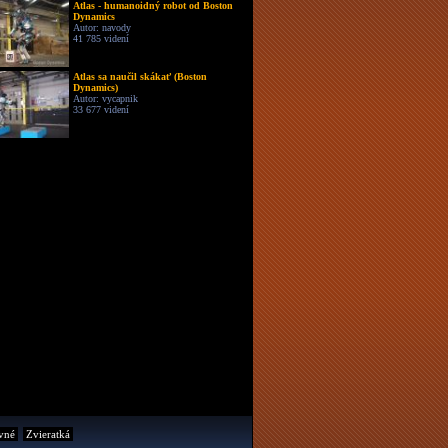
Atlas - humanoidný robot od Boston
Dynamics
Autor: navody
41 785 videní
Atlas sa naučil skákať (Boston
Dynamics)
Autor: vycapnik
33 677 videní
vné
Zvieratká