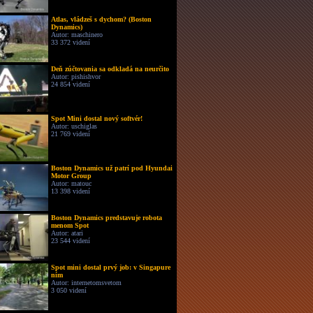
Atlas, vládzeš s dychom? (Boston
Dynamics)
Autor: maschinero
33 372 videní
Deň zúčtovania sa odkladá na neurčito
Autor: pishishvor
24 854 videní
Spot Mini dostal nový softvér!
Autor: uschiglas
21 769 videní
Boston Dynamics už patrí pod Hyundai
Motor Group
Autor: matouc
13 398 videní
Boston Dynamics predstavuje robota
menom Spot
Autor: atari
23 544 videní
Spot mini dostal prvý job: v Singapure
ním
Autor: internetomsvetom
3 050 videní