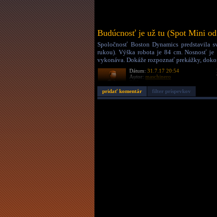
Budúcnosť je už tu (Spot Mini o
Spoločnosť Boston Dynamics predstavila s
rukou). Výška robota je 84 cm. Nosnosť je 
vykonáva. Dokáže rozpoznať prekážky, dokona
Dátum:
31.7.17 20:54
Autor:
maschinero
Dĺžka:
4:22
pridať komentár
filter príspevkov