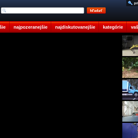
pr
šie
najpozeranejšie
najdiskutovanejšie
kategórie
vaš