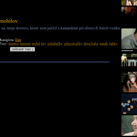
 mobilov
y na moje detstvo, ktoré som prežil s kamarátmi pri rôznych hrách vonku
Kategória:
Deti
Tagy:
detstvo
internet
mobil
hry
naháňačky
schovávačky
slepá baba
panák
žabky
zobraziť viac ↓