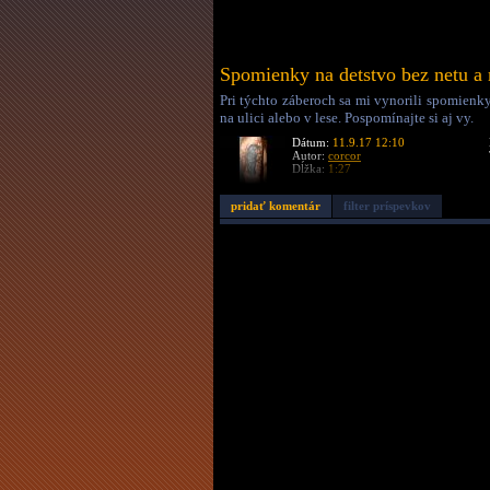
Spomienky na detstvo bez netu a
Pri týchto záberoch sa mi vynorili spomienk
na ulici alebo v lese. Pospomínajte si aj vy.
Dátum:
11.9.17 12:10
Autor:
corcor
Dĺžka:
1:27
pridať komentár
filter príspevkov