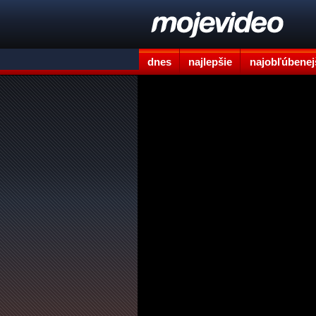
dnes
najlepšie
najobľúbenej