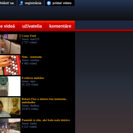
ihlásiť sa
registrácia
pridať video
e videá
užívatelia
komentáre
Crazy Fred
Autor: mat123
2 727 videní
Netu - internetu
Autor: tozobor
4 483 videní
Evolúcia mobilov
Autor: egos
42 233 videní
Robert Fico o detstve bez internetu,
mobilného
Autor: dudkoo
14 873 videní
Pamätáš si ešte, aké bolo naše detstvo
Autor: katka
6 121 videní