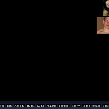
roda
Deti
Film a tv
Hudba
Ľudia
Reklamy
Šokujúce
Športy
Veda a technika
Zába