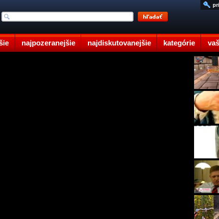
pr
šie
najpozeranejšie
najdiskutovanejšie
kategórie
vaš