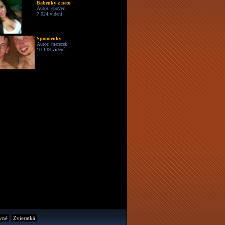
Babenky z netu
Autor: epoveri
7 024 videní
Spomienky
Autor: marecek
10 139 videní
vné
Zvieratká