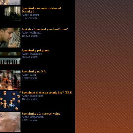
Spomienka na naše detstvo od
Darinky:)
Autor: marabu
5 355 videní
Inekafe - Spomienky na budúcnosť
Autor: obilnina1
10 222 videní
Spomienky pri piane
Autor: beachbum
46 078 videní
Spomienky na 9.A
Autor: allex
3 980 videní
Spomínate si ešte na arcade hry? (PES)
Autor: buntajtatar
16 545 videní
Spomienky z 2. svetovej vojny
Autor: dragonborn
2 827 videní