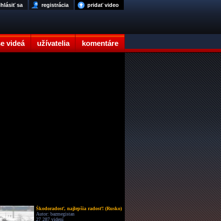
ihlásiť sa
registrácia
pridať video
e videá
užívatelia
komentáre
Škodoradosť, najlepšia radosť! (Rusko)
Autor: bazmegistan
27 287 videní