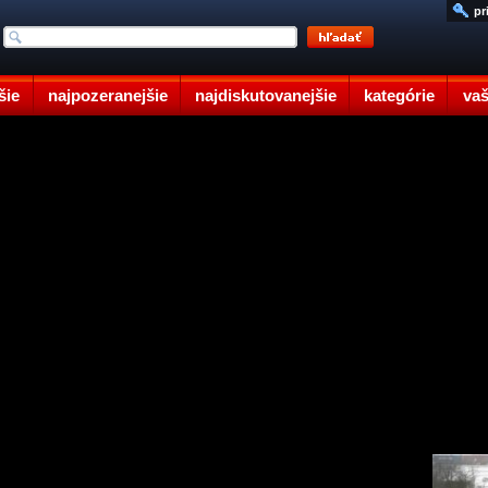
pr
šie
najpozeranejšie
najdiskutovanejšie
kategórie
vaš