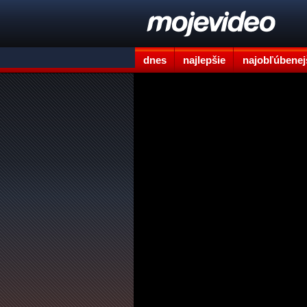
dnes
najlepšie
najobľúbenej