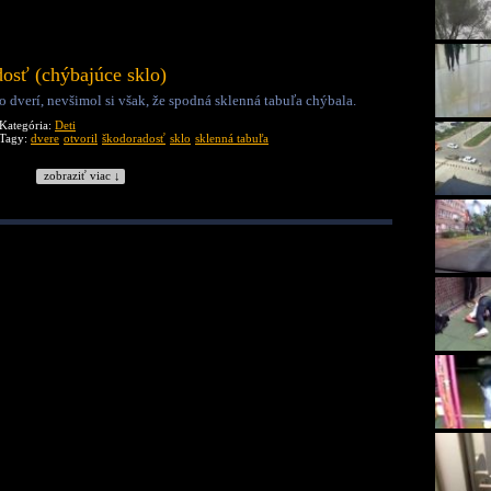
osť (chýbajúce sklo)
 dverí, nevšimol si však, že spodná sklenná tabuľa chýbala.
Kategória:
Deti
Tagy:
dvere
otvoril
škodoradosť
sklo
sklenná tabuľa
zobraziť viac ↓