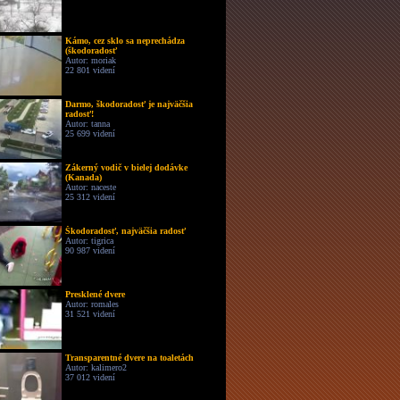
Kámo, cez sklo sa neprechádza
(škodoradosť
Autor: moriak
22 801 videní
Darmo, škodoradosť je najväčšia
radosť!
Autor: tanna
25 699 videní
Zákerný vodič v bielej dodávke
(Kanada)
Autor: naceste
25 312 videní
Škodoradosť, najväčšia radosť
Autor: tigrica
90 987 videní
Presklené dvere
Autor: romales
31 521 videní
Transparentné dvere na toaletách
Autor: kalimero2
37 012 videní