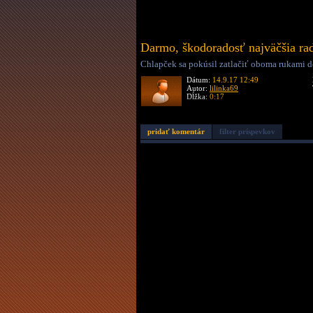
Darmo, škodoradosť najväčšia rad
Chlapček sa pokúsil zatlačiť oboma rukami do
Dátum:
14.9.17 12:49
Autor:
lilinka69
Dĺžka:
0:17
pridať komentár
filter príspevkov