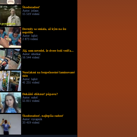
Škodoradosť
Autor: jolaus
15 519 videní
Dovtedy sa smiala, až kým na ňu
neprišlo
Autor: lajkit
2 873 videní
Jáj, som nevedel, že dvere boli vedľa...
Autor: uhorkac
16 544 videní
Nunčakmi na bezpečnostné laminované
sklo
Autor: lajkit
41 251 videní
Dokážeš sfúknuť púpavu?
Autor: sukel
55 811 videní
Škodoradosť, najlepšia radosť
Autor: vycapnik
33 419 videní