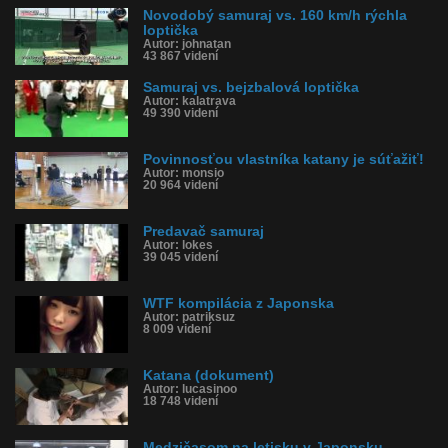
Novodobý samuraj vs. 160 km/h rýchla
loptička
Autor: johnatan
43 867 videní
Samuraj vs. bejzbalová loptička
Autor: kalatrava
49 390 videní
Povinnosťou vlastníka katany je súťažiť!
Autor: monsio
20 964 videní
Predavač samuraj
Autor: lokes
39 045 videní
WTF kompilácia z Japonska
Autor: patriksuz
8 009 videní
Katana (dokument)
Autor: lucasinoo
18 748 videní
Medzičasom na letisku v Japonsku