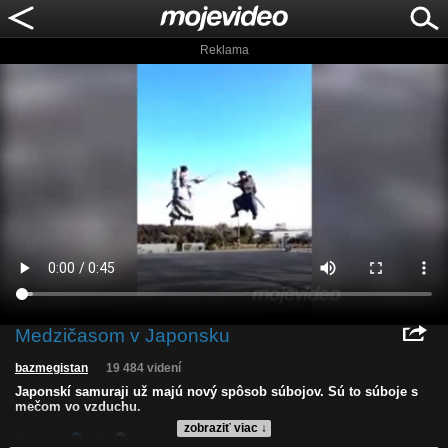
Reklama
Medzičasom v Japonsku
bazmegistan
19 484 videní
Japonskí samuraji už majú nový spôsob súbojov. Sú to súboje s
mečom vo vzduchu.
zobraziť viac ↓
Kvalita:
NQ
LQ