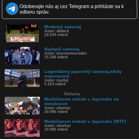
Zverejnené: 27.3.2018 15:32
Odoberajte nás aj cez Telegram a prihláste sa k
Páči sa: 61% (33 hlasov)
odberu správ.
Obľúbené: 5
Komentárov: 12
Dľžka: 0:45
Moderný samuraj
Kategória: ľudia
Autor: diblack
Tagy: samuraj, katana, japonsko, wtf, lietanie, súboj
24 830 videní
História sledovanosti videa:
Najlepší samuraj
Autor: bosstonmarsden
15 288 videní
Legendárny japonský samuraj,nikdy
neporazený
Autor: mp3ky
5 203 videní
Reklama
Medzičasom niekde v Japonsku na
metalovom
Autor: uhorkac
20 096 videní
Medzičasom niekde v Japonsku (WTF)
Autor: uhorkac
10 086 videní