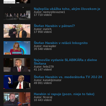
Najlepšia ukážka toho, akým človekom je
Autor: nemyslisvazne1
17 710 videní
Štefan Harabin v pátraní?
Autor: zurich
17 958 videní
Štefan Harabin v relácii Inkognito
Autor: marauder
35 548 videní
Najnovšie vydanie SLABIKÁRa z dielne
Štefana
Autor: felix279
41 147 videní
Štefan Harabin vs. moderátorka TV JOJ 24
Autor: kataklizmator
49 001 videní
Harabin si rapuje (pozn. nieje to fake)
Autor: ficocot
10 443 videní