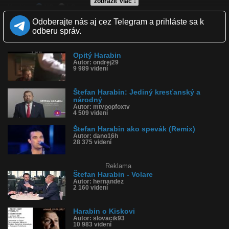
zobraziť viac ↓
Kvalita:
NQ
LQ
Zverejnené: 16.2.2019 11:03
Odoberajte nás aj cez Telegram a prihláste sa k
Páči sa: 80% (10 hlasov)
odberu správ.
Obľúbené: 1
Komentárov: 23
Dľžka: 1:40
Opitý Harabin
Kategória: zábavné
Autor: ondrej29
Tagy: štefan, harabin, alkohol
9 989 videní
História sledovanosti videa:
Štefan Harabin: Jediný kresťanský a
národný
Autor: mtvpopfoxtv
4 509 videní
Štefan Harabin ako spevák (Remix)
Autor: dano16h
28 375 videní
Reklama
Štefan Harabin - Volare
Autor: hernandez
2 160 videní
Harabin o Kiskovi
Autor: slovacik93
10 983 videní