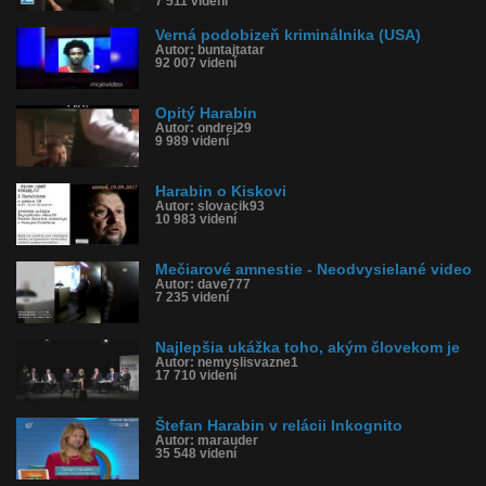
7 511 videní
Verná podobizeň kriminálnika (USA)
Autor: buntajtatar
92 007 videní
Opitý Harabin
Autor: ondrej29
9 989 videní
Harabin o Kiskovi
Autor: slovacik93
10 983 videní
Mečiarové amnestie - Neodvysielané video
Autor: dave777
7 235 videní
Najlepšia ukážka toho, akým človekom je
Autor: nemyslisvazne1
17 710 videní
Štefan Harabin v relácii Inkognito
Autor: marauder
35 548 videní