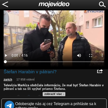
Štefan Harabin v pátraní?
zurich
17 958 videní
Televízia Markíza obdržala informáciu, že mal byť Štefan Harabin v
pátraní a tak sa šli spýtať priamo Štefana.
zobraziť viac ↓
Kvalita:
HD
NQ
LQ
Zverejnené: 15.4.2021 11:50
Odoberajte nás aj cez Telegram a prihláste sa k
Krajina: Slovensko 🇸🇰