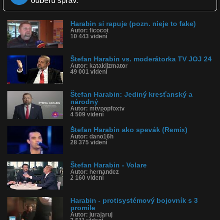
odberu správ.
Páči sa: 73% (92 hlasov)
Obľúbené: 14
Komentárov: 272
Harabin si rapuje (pozn. nieje to fake)
Dľžka: 4:17
Autor: ficocot
Kategória: film a tv
10 443 videní
Tagy: harabin, pátranie, markíza, polícia
História sledovanosti videa:
Štefan Harabin vs. moderátorka TV JOJ 24
Autor: kataklizmator
49 001 videní
Štefan Harabin: Jediný kresťanský a
národný
Autor: mtvpopfoxtv
4 509 videní
Štefan Harabin ako spevák (Remix)
Autor: dano16h
28 375 videní
Štefan Harabin - Volare
Autor: hernandez
2 160 videní
Harabin - protisystémový bojovník s 3
promile
Autor: jurajaruj