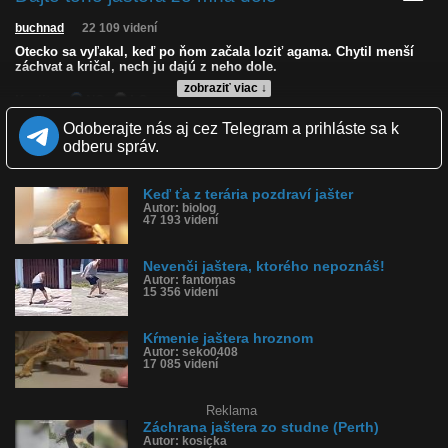
buchnad
22 109 videní
Otecko sa vyľakal, keď po ňom začala loziť agama. Chytil menší
záchvat a kričal, nech ju dajú z neho dole.
zobraziť viac ↓
Kvalita:
NQ
LQ
Zverejnené: 11.4.2019 18:49
Odoberajte nás aj cez Telegram a prihláste sa k
Páči sa: 51% (37 hlasov)
odberu správ.
Obľúbené: 8
Komentárov: 23
Dľžka: 0:22
Keď ťa z terária pozdraví jašter
Kategória: zvieratká
Autor: biolog
Tagy: jašter, agama, plaz, histéria, kričal, lozil po ňom jašter,
47 193 videní
záchvat
História sledovanosti videa:
Nevenči jaštera, ktorého nepoznáš!
Autor: fantomas
15 356 videní
Kŕmenie jaštera hroznom
Autor: seko0408
17 085 videní
Reklama
Záchrana jaštera zo studne (Perth)
Autor: kosicka