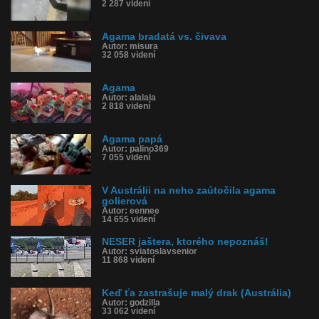
2 287 videní
Agama bradatá vs. čivava
Autor: misura
32 058 videní
Agama
Autor: alalala
2 818 videní
Agama papá
Autor: palino369
7 055 videní
V Austrálii na neho zaútočila agama
golierová
Autor: eennee
14 655 videní
NESER jaštera, ktorého nepoznáš!
Autor: sviatoslavsenior
11 868 videní
Keď ťa zastrašuje malý drak (Austrália)
Autor: godzilla
33 062 videní