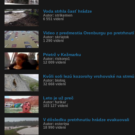
Voda strhla časť hrádze
Autor: strikemen
6 551 videní
Video z predmestia Orenburgu po pretrhnutí
Autor: skriatok
1 290 videní
Prietrž v Kežmarku
Autor: riskono1
12 009 videní
Kvôli soli lezú kozorohy vrchovské na strmú
Autor: biolog
32 668 videní
Leto je už preč
Autor: furikar
103 127 videní
V dôsledku pretrhnutiu hrádze evakuovali
Autor: esterina
18 990 videní