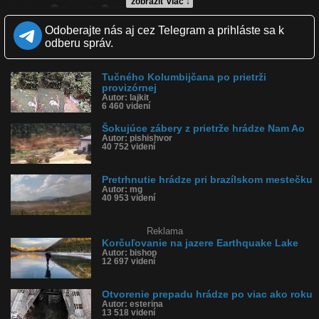
zobraziť viac ↓
Kvalita:
Full HD
HD
NQ
LQ
Zverejnené: 18.5.2019 17:03
Odoberajte nás aj cez Telegram a prihláste sa k
Páči sa: 97% (36 hlasov)
odberu správ.
Obľúbené: 15
Komentárov: 41
Dľžka: 0:30
Tučného Kolumbijčana po prietrži
Kategória: cestovanie
provizórnej
Tagy: hrádza, prietrž hrádze, pretrhnutá hrádza
Autor: lajkit
História sledovanosti videa:
6 460 videní
Šokujúce zábery z prietrže hrádze Nam Ao
Autor: pishishvor
40 752 videní
Pretrhnutie hrádze pri brazílskom mestečku
Autor: mg
40 953 videní
Reklama
Korčuľovanie na jazere Earthquake Lake
Autor: bishop
12 697 videní
Otvorenie prepadu hrádze po viac ako roku
Autor: esterina
13 518 videní