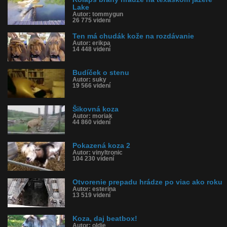
Lake
Autor: tommygun
26 775 videní
Ten má chudák kože na rozdávanie
Autor: erikpa
14 448 videní
Budíček o stenu
Autor: suky
19 566 videní
Šikovná koza
Autor: moriak
44 860 videní
Pokazená koza 2
Autor: vinyltronic
104 230 videní
Otvorenie prepadu hrádze po viac ako roku
Autor: esterina
13 519 videní
Koza, daj beatbox!
Autor: oldie