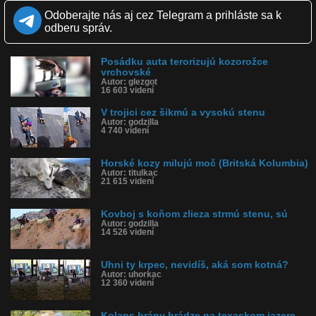
možnosť, iba svoje matky nasledovať. Pre iných je to nemožná
prekážka, no alpské kozorohy však hravo vylezú až skoro na vrch
Odoberajte nás aj cez Telegram a prihláste sa k
hrádze.
odberu správ.
Kvalita:
Full HD
HD
NQ
LQ
Zverejnené: 28.11.2019 16:46
Posádku auta terorizujú kozorožce
Páči sa: 97% (65 hlasov)
vrchovské
Obľúbené: 37
Autor: glezgot
16 603 videní
Komentárov: 74
Dľžka: 3:24
V trojici cez šikmú a vysokú stenu
Kategória: zvieratká
Autor: godzilla
Tagy: koza, kozorožec, kozorožec vrchovský, soľ, lízať soľ, alpy,
4 740 videní
taliansko
História sledovanosti videa:
Horské kozy milujú moč (Britská Kolumbia)
Autor: titulkac
21 615 videní
Kovboj s koňom zlieza strmú stenu, sú
Autor: godzilla
14 526 videní
Uhni ty krpec, nevidíš, aká som kotná?
Autor: uhorkac
12 360 videní
Kolaps brány hrádze na texaskom jazere