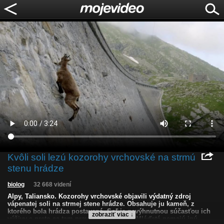
Kvôli soli lezú kozorohy vrchovské na strmú
stenu hrádze
biolog
32 668 videní
Alpy, Taliansko. Kozorohy vrchovské objavili výdatný zdroj
vápenatej soli na strmej stene hrádze. Obsahuje ju kameň, z
ktorého bola hrádza postavená. Soľ je nevýhnutnou súčasťou ich
zobraziť viac ↓
výživy a preto sa tam pravidelne vracajú. Mláďatá nemajú inú