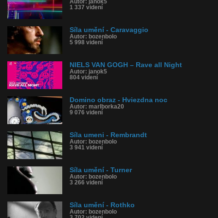
Autor: janok5
1 337 videní
Síla umění - Caravaggio
Autor: bozenbolo
5 998 videní
NIELS VAN GOGH – Rave all Night
Autor: janok5
804 videní
Domino obraz - Hviezdna noc
Autor: marlborka20
9 076 videní
Síla umeni - Rembrandt
Autor: bozenbolo
3 941 videní
Síla umění - Turner
Autor: bozenbolo
3 266 videní
Síla umění - Rothko
Autor: bozenbolo
3 702 videní