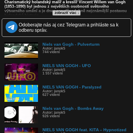
Charismatický holandský malíř a kreslíř Vincent Willem van Gogh
(1853–1890) byl jednou z největších osobností světového
výtvarného umění a je dnes pravděpodobně nejznámější postavou
zobraziť viac ↓
holandské historie.
Van Gogh brzy se zřekl impresionistického způsobu malby a
Odoberajte nás aj cez Telegram a prihláste sa k
vyhraňuje svůj vlastní styl, založený na výrazové síle barvy. S
odberu správ.
podivuhodnou rychlostí pak vznikají jeden za druhým dnes slavné
obrazy – kvetoucí sady, výjevy z městského parku, krajiny s okolí
Arles a figurální malby. Van Gogh je zcela uchvácen citronovou
Niels van Gogh - Pulverturm
žlutí a pruskou modří, svým štětcem rozehrává symfonii čistých
Autor: janok5
barev, které naplňují jeho obrazy světlem.
744 videní
Nedávno jsme v cyklu BBC Soukromí mistrovského díla měli
možnost zabývat se ze všech možných úhlů Goghovými
NIELS VAN GOGH - UFO
Slunečnicemi. Britský kulturní ekolog Simon Schama připomene
Autor: janok5
strhující drama jeho závěrečné kapitoly tvorby a života.
1 557 videní
Kvalita:
NQ
LQ
NIELS VAN GOGH - Paralyzed
Zverejnené: 17.4.2020 15:28
Autor: janok5
Páči sa: 50% (2 hlasov)
627 videní
Obľúbené: 0
Komentárov: 0
Dľžka: 50:17
Niels van Gogh - Bombs Away
Kategória: veda a technika
Autor: janok5
Tagy: síla, umeni, van gogh
926 videní
História sledovanosti videa:
NIELS VAN GOGH feat. KITA – Hypnotized