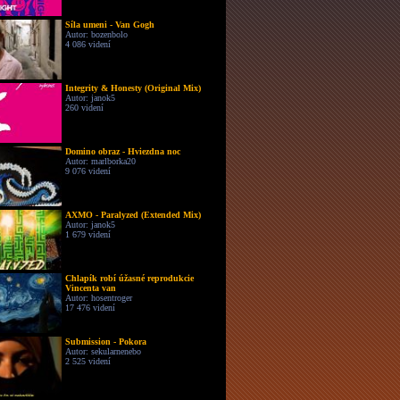
Síla umeni - Van Gogh
Autor: bozenbolo
4 086 videní
Integrity & Honesty (Original Mix)
Autor: janok5
260 videní
Domino obraz - Hviezdna noc
Autor: marlborka20
9 076 videní
AXMO - Paralyzed (Extended Mix)
Autor: janok5
1 679 videní
Chlapík robí úžasné reprodukcie
Vincenta van
Autor: hosentroger
17 476 videní
Submission - Pokora
Autor: sekularnenebo
2 525 videní