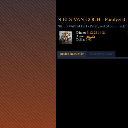
NIELS VAN GOGH - Paralyzed
NIELS VAN GOGH - Paralyzed (Audio track)
Dátum:
9.12.23 14:21
Autor:
janok5
Dĺžka:
3:05
pridať komentár
filter príspevkov