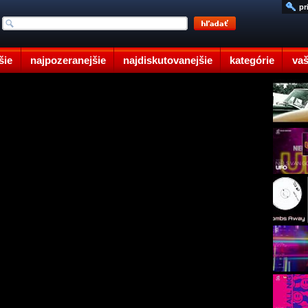
pr
šie
najpozeranejšie
najdiskutovanejšie
kategórie
vaš