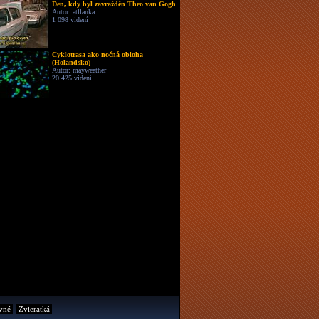
Den, kdy byl zavražděn Theo van Gogh
Autor: atllanka
1 098 videní
Cyklotrasa ako nočná obloha
(Holandsko)
Autor: mayweather
20 425 videní
vné
Zvieratká