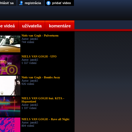
ihlásiť sa
registrácia
pridať video
e videá
užívatelia
komentáre
Niels van Gogh - Pulverturm
Autor: janok5
744 videní
NIELS VAN GOGH - UFO
Autor: janok5
1 557 videní
Niels van Gogh - Bombs Away
Autor: janok5
926 videní
NIELS VAN GOGH feat. KITA –
Hypnotized
Autor: janok5
1 337 videní
NIELS VAN GOGH – Rave all Night
Autor: janok5
804 videní