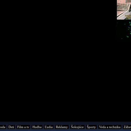
roda
Deti
Film a tv
Hudba
Ľudia
Reklamy
Šokujúce
Športy
Veda a technika
Zába