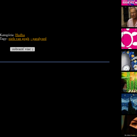
Kategória:
Hudba
Tagy:
niels van gogh
- paralyzed
zobraziť viac ↓