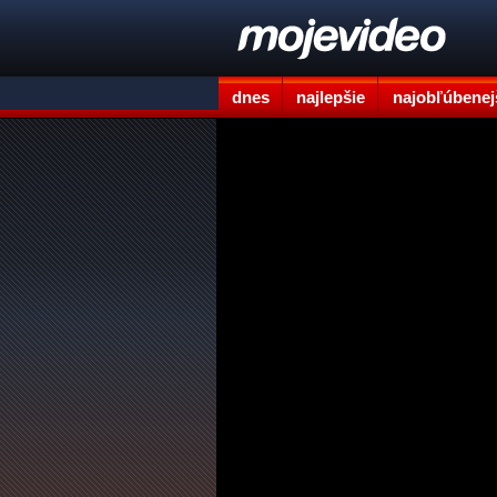
dnes
najlepšie
najobľúbenej