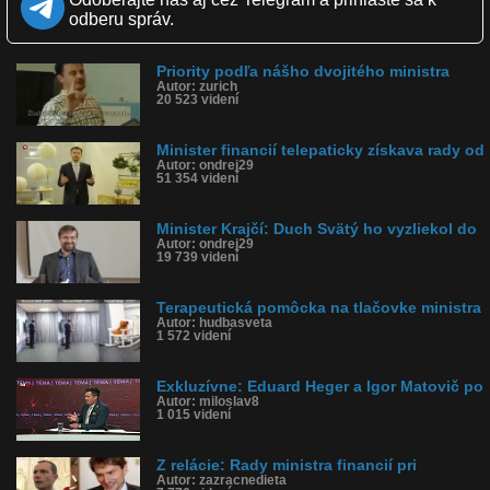
Páči sa: 10% (90 hlasov)
odberu správ.
Obľúbené: 5
Komentárov: 148
Dľžka: 2:13
Priority podľa nášho dvojitého ministra
Kategória: ľudia
Autor: zurich
Tagy: heger, duch svätý, krajniak, politika, sekta
20 523 videní
História sledovanosti videa:
Minister financií telepaticky získava rady od
Autor: ondrej29
51 354 videní
Minister Krajčí: Duch Svätý ho vyzliekol do
Autor: ondrej29
19 739 videní
Terapeutická pomôcka na tlačovke ministra
Autor: hudbasveta
1 572 videní
Exkluzívne: Eduard Heger a Igor Matovič po
Autor: miloslav8
1 015 videní
Z relácie: Rady ministra financií pri
Autor: zazracnedieta