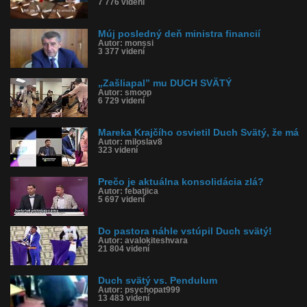
7 776 videní
Múj posledný deň ministra financií
Autor: monssi
3 377 videní
„Zašliapal” mu DUCH SVÄTÝ
Autor: smoop
6 729 videní
Mareka Krajčího osvietil Duch Svätý, že má
Autor: miloslav8
323 videní
Prečo je aktuálna konsolidácia zlá?
Autor: febatjica
5 697 videní
Do pastora náhle vstúpil Duch svätý!
Autor: avalokiteshvara
21 804 videní
Duch svätý vs. Pendulum
Autor: psychopat999
13 483 videní