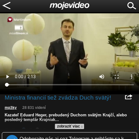
Ministra financií tiež zvádza Duch svätý!
mp3ky
28 831 videní
Kazateľ Eduard Heger, prebudený Duchom svätým Krajčí, alebo
posledný templár Krajniak...
zobraziť viac ↓
Kvalita:
NQ
LQ
Zverejnené: 28.2.2021 17:04
Odoberajte nás aj cez Telegram a prihláste sa k