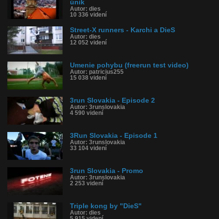
únik
Autor: dies
10 336 videní
Street-X runners - Karchi a DieS
Autor: dies
12 052 videní
Umenie pohybu (freerun test video)
Autor: patricius255
15 038 videní
3run Slovakia - Episode 2
Autor: 3runslovakia
4 590 videní
3Run Slovakia - Episode 1
Autor: 3runslovakia
33 104 videní
3run Slovakia - Promo
Autor: 3runslovakia
2 253 videní
Triple kong by "DieS"
Autor: dies
5 915 videní