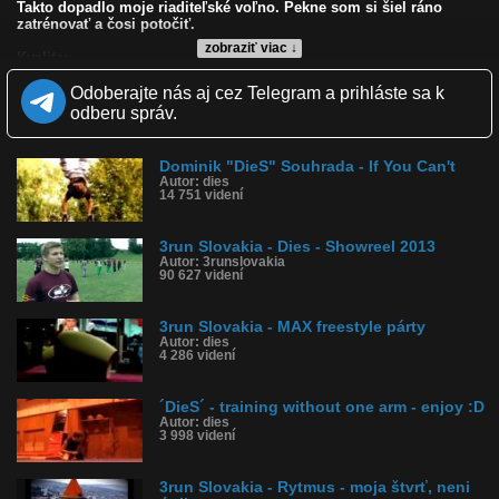
Takto dopadlo moje riaditeľské voľno. Pekne som si šiel ráno
zatrénovať a čosi potočiť.
zobraziť viac ↓
Kvalita:
Zverejnené: 27.4.2009 11:25
Odoberajte nás aj cez Telegram a prihláste sa k
Páči sa: 92% (49 hlasov)
Obľúbené: 8
odberu správ.
Komentárov: 28
Dľžka: 2:32
Kategória: športy
Dominik "DieS" Souhrada - If You Can't
Tagy: dominik dies souhrada, 3run slovakia, freerunning, freerun,
Autor: dies
14 751 videní
le parkour, trencin, trenčín, slovakia, brezina park, spring training
História sledovanosti videa:
3run Slovakia - Dies - Showreel 2013
Autor: 3runslovakia
90 627 videní
3run Slovakia - MAX freestyle párty
Autor: dies
4 286 videní
´DieS´ - training without one arm - enjoy :D
Autor: dies
3 998 videní
3run Slovakia - Rytmus - moja štvrť, neni