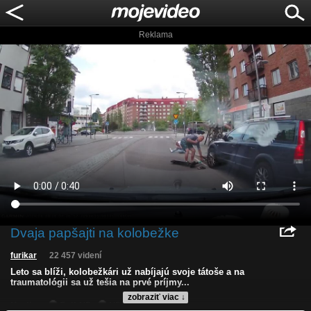
Reklama
Dvaja papšajti na kolobežke
furikar
22 457 videní
Leto sa blíži, kolobežkári už nabíjajú svoje tátoše a na
traumatológii sa už tešia na prvé príjmy...
zobraziť viac ↓
Kvalita:
Full HD
HD
NQ
LQ