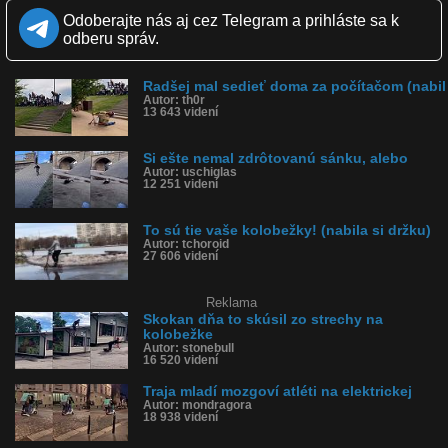
Zverejnené: 16.5.2021 23:33
Odoberajte nás aj cez Telegram a prihláste sa k
Páči sa: 88% (34 hlasov)
odberu správ.
Obľúbené: 4
Komentárov: 62
Dľžka: 0:40
Radšej mal sedieť doma za počítačom (nabil
Kategória: ľudia
Autor: th0r
Tagy: padli z kolobežky, spadli z kolobežky, nabili si držku,
13 643 videní
narazili kolobežkou do auta
História sledovanosti videa:
Si ešte nemal zdrôtovanú sánku, alebo
Autor: uschiglas
12 251 videní
To sú tie vaše kolobežky! (nabila si držku)
Autor: tchoroid
27 606 videní
Reklama
Skokan dňa to skúsil zo strechy na
kolobežke
Autor: stonebull
16 520 videní
Traja mladí mozgoví atléti na elektrickej
Autor: mondragora
18 938 videní