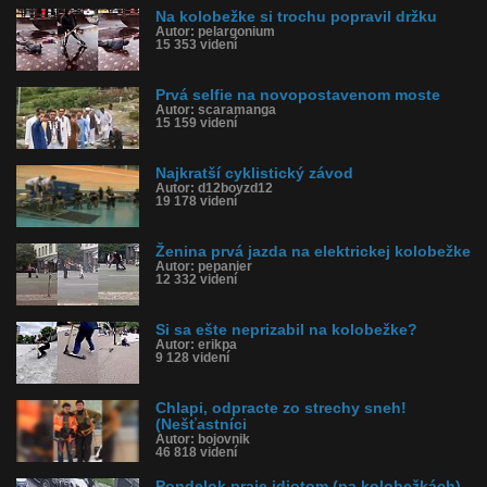
Na kolobežke si trochu popravil držku
Autor: pelargonium
15 353 videní
Prvá selfie na novopostavenom moste
Autor: scaramanga
15 159 videní
Najkratší cyklistický závod
Autor: d12boyzd12
19 178 videní
Ženina prvá jazda na elektrickej kolobežke
Autor: pepanier
12 332 videní
Si sa ešte neprizabil na kolobežke?
Autor: erikpa
9 128 videní
Chlapi, odpracte zo strechy sneh!
(Nešťastníci
Autor: bojovnik
46 818 videní
Pondelok praje idiotom (na kolobežkách)