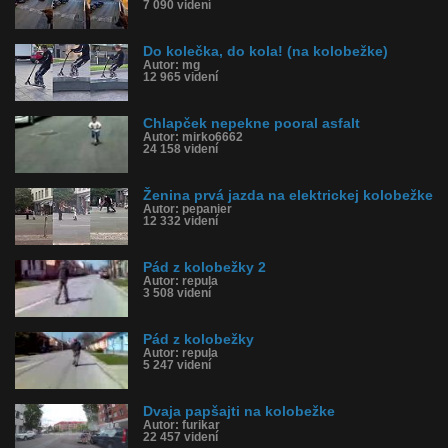
7 090 videní
Do kolečka, do kola! (na kolobežke)
Autor: mg
12 965 videní
Chlapček nepekne pooral asfalt
Autor: mirko6662
24 158 videní
Ženina prvá jazda na elektrickej kolobežke
Autor: pepanier
12 332 videní
Pád z kolobežky 2
Autor: repula
3 508 videní
Pád z kolobežky
Autor: repula
5 247 videní
Dvaja papšajti na kolobežke
Autor: furikar
22 457 videní