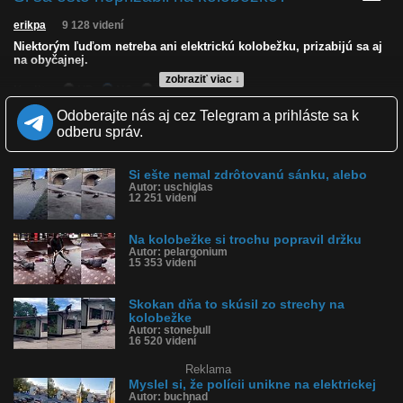
erikpa
9 128 videní
Niektorým ľuďom netreba ani elektrickú kolobežku, prizabijú sa aj
na obyčajnej.
zobraziť viac ↓
Kvalita:
HD
NQ
LQ
Zverejnené: 30.3.2025 14:04
Odoberajte nás aj cez Telegram a prihláste sa k
Páči sa: 93% (14 hlasov)
odberu správ.
Obľúbené: 1
Komentárov: 9
Dľžka: 0:25
Si ešte nemal zdrôtovanú sánku, alebo
Kategória: športy
Autor: uschiglas
Tagy: padol z kolobežky, pád z kolobežky, zrazili sa, narazil do
12 251 videní
stĺpu, vrazil, fail, havaroval, hlavou do stĺpu, narazili do seba
História sledovanosti videa:
Na kolobežke si trochu popravil držku
Autor: pelargonium
15 353 videní
Skokan dňa to skúsil zo strechy na
kolobežke
Autor: stonebull
16 520 videní
Reklama
Myslel si, že polícii unikne na elektrickej
Autor: buchnad