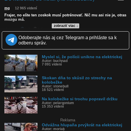
mg
12 965 videní
Frajer, no ešte ten zoskok musí potrénovať. Nič mu asi nie je, otras
mozgu má.
zobraziť viac ↓
Kvalita:
NQ
LQ
Zverejnené: 4.6.2023 15:24
Odoberajte nás aj cez Telegram a prihláste sa k
Páči sa: 100% (36 hlasov)
odberu správ.
Obľúbené: 14
Komentárov: 21
Dľžka: 0:15
Myslel si, že polícii unikne na elektrickej
Kategória: športy
Autor: buchnad
Tagy: kolobežka, padol z kolobežky, zdrbal sa, udrel si hlavu, otras
7 091 videní
mozgu, jebol si hlavu
História sledovanosti videa:
Skokan dňa to skúsil zo strechy na
kolobežke
Autor: stonebull
16 521 videní
Na kolobežke si trochu popravil držku
Autor: pelargonium
15 353 videní
Reklama
Odvážna hlupaňa prvýkrát na elektrickej
Autor: moriak