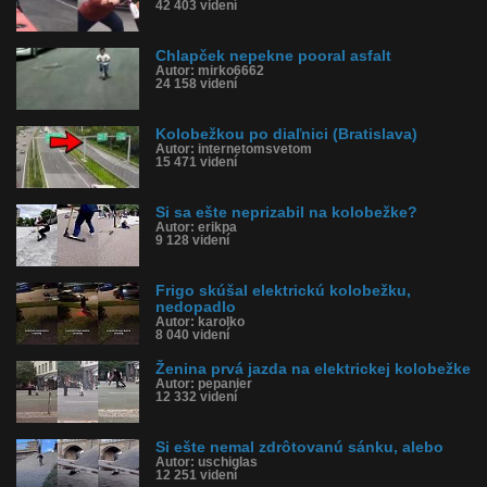
42 403 videní
Chlapček nepekne pooral asfalt
Autor: mirko6662
24 158 videní
Kolobežkou po diaľnici (Bratislava)
Autor: internetomsvetom
15 471 videní
Si sa ešte neprizabil na kolobežke?
Autor: erikpa
9 128 videní
Frigo skúšal elektrickú kolobežku,
nedopadlo
Autor: karolko
8 040 videní
Ženina prvá jazda na elektrickej kolobežke
Autor: pepanier
12 332 videní
Si ešte nemal zdrôtovanú sánku, alebo
Autor: uschiglas
12 251 videní