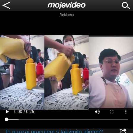
Reklama
To naozaj pracujem s takýmito idiotmi?