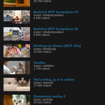
25 758 videní
Nedeľná WTF kompilácia #4
Autor: shlukskywalker
6 646 videní
Nedeľná WTF kompilácia #6
Autor: shlukskywalker
6 669 videní
Hotdogový démon (WTF dňa)
Autor: loktibrada
10 450 videní
Svadba
Autor: rabbitko
1 759 videní
Veď počkaj, ja ti to vrátim
Autor: peklo22
17 685 videní
Dramatická mačka 2
Autor: godzilla
39 622 videní