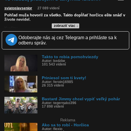
sviatoslavsenior
27 089 videní
Pohľad muža hovoril za všetko. Takto dopĺňať horčicu ešte snáď v
živote nevidel.
zobraziť viac ↓
Kvalita:
Zverejnené: 28.12.2023 14:11
Odoberajte nás aj cez Telegram a prihláste sa k
Páči sa: 83% (52 hlasov)
Obľúbené: 17
odberu správ.
Komentárov: 54
Dľžka: 0:26
Kategória: zábavné
Takto to robia pornohviezdy
Tagy: wtf, horčica, horčicu, pohľad, idioti, mozgoví atléti, mozgový
Autor: kedzbe
101 543 videní
atlét, uzáver
História sledovanosti videa:
Priniesol som ti kvety!
Autor: feroin16985
26 315 videní
Bastard Jimmy chcel vypiť veľký pohár
Autor: tegernako396
17 898 videní
Reklama
Ako sa to robí - Horčica
Autor: flexio