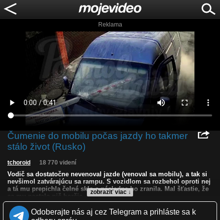
Reklama
Čumenie do mobilu počas jazdy ho takmer
stálo život (Rusko)
tchoroid
18 770 videní
Vodič sa dostatočne nevenoval jazde (venoval sa mobilu), a tak si
nevšimol zatvárajúcu sa rampu. S vozidlom sa rozbehol oproti nej
a tá mu prepichla čelné sklo a následne ho zranila. Mal šťastie, že
zobraziť viac ↓
sa mu nestalo nič horšie.
Odoberajte nás aj cez Telegram a prihláste sa k
Kvalita:
HD
NQ
LQ