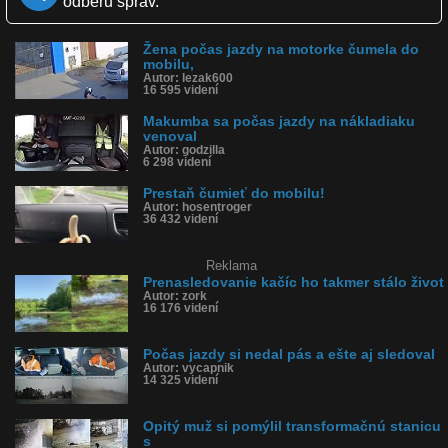
odberu správ.
Zverejnené: 15.3.2024 16:16
Krajina: Rusko 🇷🇺
Páči sa: 97% (31 hlasov)
Obľúbené: 2
Žena počas jazdy na motorke čumela do
mobilu,
Komentárov: 26
Autor: lezak600
Dľžka: 0:41
16 595 videní
Kategória: auto-moto
Tagy: rampa, rampa prepichla čelné sklo, mal šťastie,
Makumba sa počas jazdy na nákladiaku
nepozornosť, nepozorný vodič, čelné sklo, zranenie, telefón
venoval
História sledovanosti videa:
Autor: godzilla
6 298 videní
Prestaň čumieť do mobilu!
Autor: hosentroger
36 432 videní
Reklama
Prenasledovanie kačíc ho takmer stálo život
Autor: zork
16 176 videní
Počas jazdy si nedal pás a ešte aj sledoval
Autor: vycapnik
14 325 videní
Opitý muž si pomýlil transformačnú stanicu
s