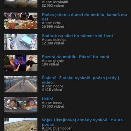
Autor: lezak600
22 053 videní
Počas jedenia čumel do mobilu, kamoš mu
dal
Autor: urfik
15 996 videní
Spánok na ulici ho takmer stál život
Autor: dukeles
12 388 videní
Pozerá do mobilu. Priateľ ho musí
Autor: grenie
184 videní
Šialené: Z vlaku vyskočil počas jazdy (
video
Autor: noone
4 415 videní
Hello!
Autor: icooo
34 603 videní
Vojak Ukrajinskej armády vyskočil z auta
počas
Autor: bushidoger