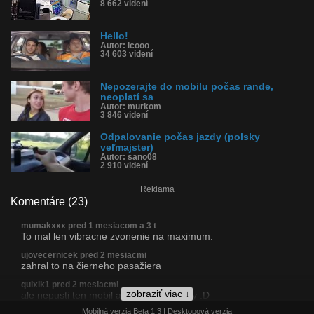
8 662 videní
Hello!
Autor: icooo
34 603 videní
Nepozerajte do mobilu počas rande,
neoplatí sa
Autor: murkom
3 846 videní
Odpalovanie počas jazdy (polsky
veľmajster)
Autor: sano08
2 910 videní
Reklama
Komentáre (23)
mumakxxx pred 1 mesiacom a 3 t
To mal len vibracne zvonenie na maximum.
ujovecernicek pred 2 mesiacmi
zahral to na čierneho pasažiera
quixik1 pred 2 mesiacmi
zobraziť viac ↓
ale nepusti ten mobil ani za boha z ruky :D
Mobilná verzia Beta 1.3 |
Desktopová verzia
michal35542 pred 2 mesiacmi