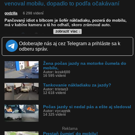
venoval mobilu, dopadlo to podľa očakávaní
godzilla
6 298 videní
Pančovaný idiot s blbcom je šofér nákladiaku, pozerá do mobilu,
má v kabíne kameru a tá ho odhalí, skoro zrámoval auto.
zobraziť viac ↓
Kvalita:
NQ
LQ
Zverejnené: 3.6.2026 15:19
Odoberajte nás aj cez Telegram a prihláste sa k
Páči sa: 89% (19 hlasov)
odberu správ.
Obľúbené: 1
Komentárov: 23
Dľžka: 0:39
Žena počas jazdy na motorke čumela do
Kategória: auto-moto
mobilu,
Tagy: idiot za volantom, venoval sa mobilu, skoro havaroval,
Autor: lezak600
natočila ho kamera, nehoda nákladiaku, sledoval mobil, mobilom v
16 595 videní
ruke, idiot
História sledovanosti videa:
Tankovanie nákladiaku za jazdy?
Autor: tristan3
12 618 videní
Počas jazdy si nedal pás a ešte aj sledoval
Autor: vycapnik
14 325 videní
Reklama
Prestaň čumieť do mobilu!