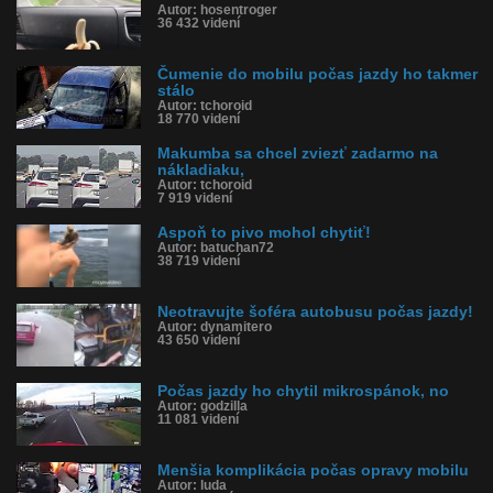
Autor: hosentroger
36 432 videní
Čumenie do mobilu počas jazdy ho takmer
stálo
Autor: tchoroid
18 770 videní
Makumba sa chcel zviezť zadarmo na
nákladiaku,
Autor: tchoroid
7 919 videní
Aspoň to pivo mohol chytiť!
Autor: batuchan72
38 719 videní
Neotravujte šoféra autobusu počas jazdy!
Autor: dynamitero
43 650 videní
Počas jazdy ho chytil mikrospánok, no
Autor: godzilla
11 081 videní
Menšia komplikácia počas opravy mobilu
Autor: luda