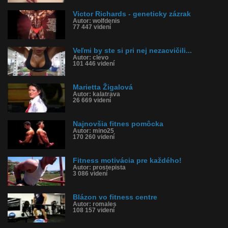
Victor Richards - geneticky zázrak
Autor: wolfdenis
77 447 videní
Veľmi by ste si pri nej nezacvičili...
Autor: clevo
101 446 videní
Marietta Žigalová
Autor: kalatrava
26 669 videní
Najnovšia fitnes pomôcka
Autor: mino25
170 260 videní
Fitness motivácia pre každého!
Autor: prostepista
3 086 videní
Blázon vo fitness centre
Autor: romales
108 157 videní