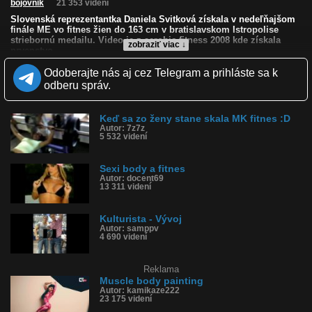
bojovnik
21 353 videní
Slovenská reprezentantka Daniela Svitková získala v nedeľňajšom
finále ME vo fitnes žien do 163 cm v bratislavskom Istropolise
striebornú medailu. Video je z aerobic fitness 2008 kde získala
zobraziť viac ↓
prvenstvo.
Kvalita:
Odoberajte nás aj cez Telegram a prihláste sa k
Zverejnené: 30.6.2009 11:52
odberu správ.
Páči sa: 81% (27 hlasov)
Obľúbené: 4
Komentárov: 18
Keď sa zo ženy stane skala MK fitnes :D
Dľžka: 1:47
Autor: 7z7z
5 532 videní
Kategória: športy
Tagy: daniela svitková, fitness, fitnes, body fitness, kulturistika,
symetria, me, svaly, fitneska, telo
Sexi body a fitnes
História sledovanosti videa:
Autor: docent69
13 311 videní
Kulturista - Vývoj
Autor: samppv
4 690 videní
Reklama
Muscle body painting
Autor: kamikaze222
23 175 videní