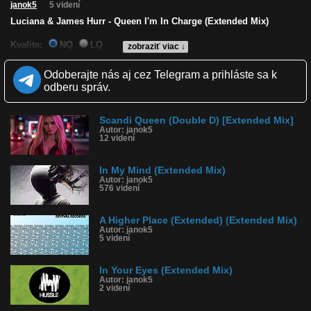
janok5
5 videní
Luciana & James Hurr - Queen I'm In Charge (Extended Mix)
Kvalita:
NQ
LQ
zobraziť viac ↓
Zverejnené: 27.9.2025 12:39
Páči sa: 0% (0 hlasov)
Odoberajte nás aj cez Telegram a prihláste sa k
Obľúbené: 0
odberu správ.
Komentárov: 0
Dľžka: 3:12
Kategória: hudba
Scandi Queen (Double D) [Extended Mix]
Tagy: queen i'm in charge, extended mix
Autor: janok5
História sledovanosti videa:
12 videní
In My Mind (Extended Mix)
Autor: janok5
576 videní
A Higher Place (Extended) (Extended Mix)
Autor: janok5
5 videní
In Your Eyes (Extended Mix)
Autor: janok5
2 videní