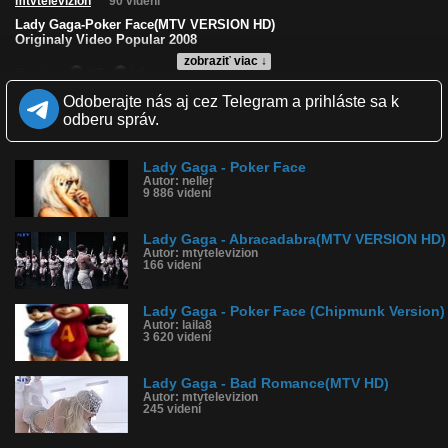
mtvtelevizion
90 videní
Lady Gaga-Poker Face(MTV VERSION HD)
Originaly Video Popular 2008
zobraziť viac ↓
Kvalita:
NQ
LQ
Zverejnené: 26.10.2025 17:10
Odoberajte nás aj cez Telegram a prihláste sa k
Krajina: Nórsko 🇳🇴
odberu správ.
Páči sa: 100% (1 hlasov)
Obľúbené: 0
Komentárov: 0
Lady Gaga - Poker Face
Dľžka: 3:35
Autor: neller
Kategória: hudba
9 886 videní
Tagy: lady gaga-poker face mtv version hd, lady gaga, poker face,
poker, gaga, radio, lady, 2008, video, ladygaga, music, automaty,
clip, mojevideo, original, maska, pes, men, sexy, love, burka,
Lady Gaga - Abracadabra(MTV VERSION HD)
počasie, hviezda, grammy, nórsko
Autor: mtvtelevizion
História sledovanosti videa:
166 videní
Lady Gaga - Poker Face (Chipmunk Version)
Autor: laila8
3 620 videní
Lady Gaga - Bad Romance(MTV HD)
Autor: mtvtelevizion
245 videní