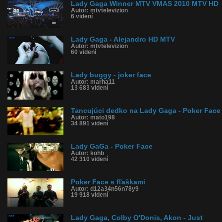
Lady Gaga Winner MTV VMAS 2010 MTV HD
Autor: mtvtelevizion
6 videní
Lady Gaga - Alejandro HD MTV
Autor: mtvtelevizion
60 videní
Lady buggy - joker face
Autor: marha11
13 683 videní
Tancujúci dedko na Lady Gaga - Poker Face
Autor: mato198
34 891 videní
Lady GaGa - Poker Face
Autor: kohb
42 310 videní
Poker Face s fľaškami
Autor: d12a34n56n78y9
19 918 videní
Lady Gaga, Colby O'Donis, Akon - Just