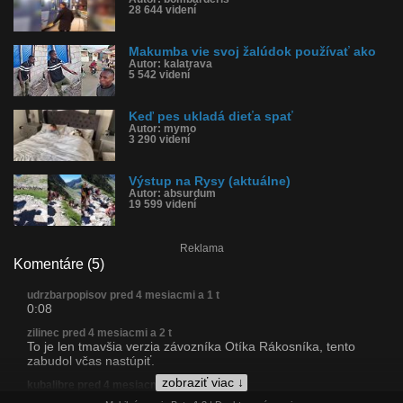
28 644 videní
Makumba vie svoj žalúdok používať ako
Autor: kalatrava
5 542 videní
Keď pes ukladá dieťa spať
Autor: mymo
3 290 videní
Výstup na Rysy (aktuálne)
Autor: absurdum
19 599 videní
Reklama
Komentáre (5)
udrzbarpopisov pred 4 mesiacmi a 1 t
0:08
zilinec pred 4 mesiacmi a 2 t
To je len tmavšia verzia závozníka Otíka Rákosníka, tento
zabudol včas nastúpiť.
zobraziť viac ↓
kubalibre pred 4 mesiacmi a 2 t
Ztratil boty. Je po něm 😊😊😊