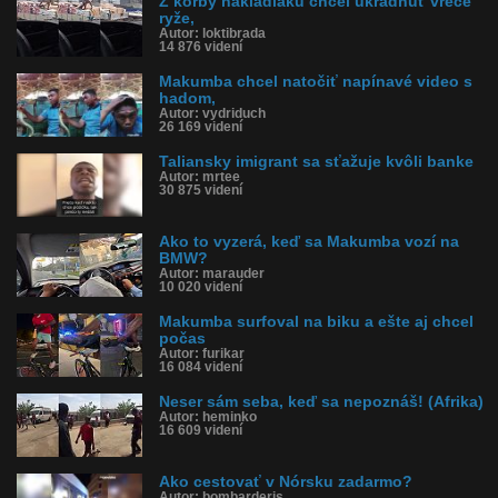
Z korby nákladiaku chcel ukradnúť vrece
ryže,
Autor: loktibrada
14 876 videní
Makumba chcel natočiť napínavé video s
hadom,
Autor: vydriduch
26 169 videní
Taliansky imigrant sa sťažuje kvôli banke
Autor: mrtee
30 875 videní
Ako to vyzerá, keď sa Makumba vozí na
BMW?
Autor: marauder
10 020 videní
Makumba surfoval na biku a ešte aj chcel
počas
Autor: furikar
16 084 videní
Neser sám seba, keď sa nepoznáš! (Afrika)
Autor: heminko
16 609 videní
Ako cestovať v Nórsku zadarmo?
Autor: bombarderis