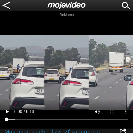
Reklama
Makumba sa chcel zviezť zadarmo na