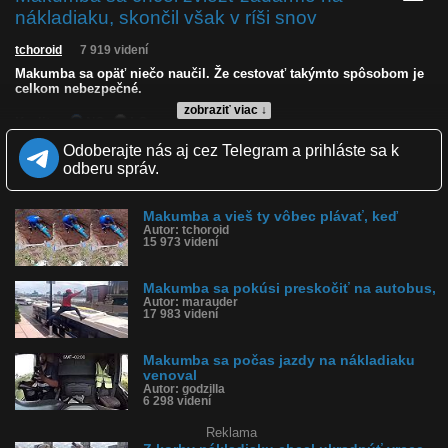
nákladiaku, skončil však v ríši snov
tchoroid
7 919 videní
Makumba sa opäť niečo naučil. Že cestovať takýmto spôsobom je
celkom nebezpečné.
zobraziť viac ↓
Kvalita:
NQ
LQ
Zverejnené: 25.3.2026 15:34
Odoberajte nás aj cez Telegram a prihláste sa k
Páči sa: 91% (11 hlasov)
odberu správ.
Obľúbené: 0
Komentárov: 5
Dľžka: 0:13
Makumba a vieš ty vôbec plávať, keď
Kategória: šokujúce
Autor: tchoroid
Tagy: padol na cestu, zdrbal sa na cestu, padol na hubu, ko, k.o,
15 973 videní
zdrbal sa, viezol sa na aute, černoch
História sledovanosti videa:
Makumba sa pokúsi preskočiť na autobus,
Autor: marauder
17 983 videní
Makumba sa počas jazdy na nákladiaku
venoval
Autor: godzilla
6 298 videní
Reklama