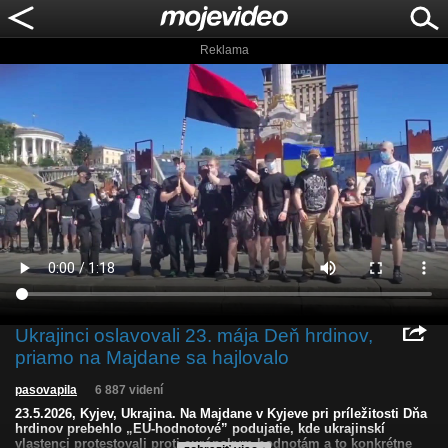
Reklama
Ukrajinci oslavovali 23. mája Deň hrdinov,
priamo na Majdane sa hajlovalo
pasovapila
6 887 videní
23.5.2026, Kyjev, Ukrajina. Na Majdane v Kyjeve pri príležitosti Dňa
hrdinov prebehlo „EU-hodnotové” podujatie, kde ukrajinskí
vlastenci protestovali proti európskym hodnotám a to konkrétne