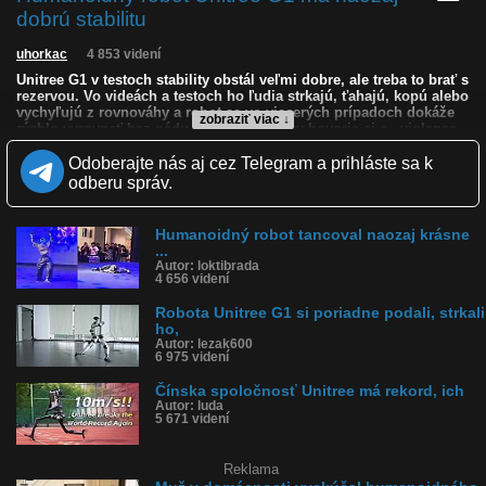
dobrú stabilitu
uhorkac
4 853 videní
Unitree G1 v testoch stability obstál veľmi dobre, ale treba to brať s
rezervou. Vo videách a testoch ho ľudia strkajú, ťahajú, kopú alebo
vychyľujú z rovnováhy a robot sa vo viacerých prípadoch dokáže
zobraziť viac ↓
rýchlo vyrovnať bez pádu. Niektoré ukážky hovoria aj o „violence
testoch“, kde G1 zvládal opakované nárazy a znovu sa stabilizoval.
Odoberajte nás aj cez Telegram a prihláste sa k
G1 je malý humanoid – má približne 1,3 m, váži okolo 35 kg a je
odberu správ.
navrhnutý ako agilný robot pre výskum, vývoj a demonštrácie.
Unitree pri ňom uvádza riadenie pohybu založené na imitácii a
reinforcement learningu, teda učení pohybov a reakcií.
Humanoidný robot tancoval naozaj krásne
V teste stability G1 pôsobí veľmi presvedčivo – vie sa rýchlo
...
spamätať po strčení či kopnutí. Nie je to však dôkaz, že je
Autor: loktibrada
bezpečný alebo spoľahlivý v každej situácii. Je to skôr výborná
4 656 videní
demonštrácia pokročilej rovnováhy a riadenia pohybu.
Robota Unitree G1 si poriadne podali, strkali
Kvalita:
HD
NQ
LQ
ho,
Zverejnené: 28.5.2026 17:23
Autor: lezak600
6 975 videní
Krajina: Čína 🇨🇳
Páči sa: 64% (14 hlasov)
Čínska spoločnosť Unitree má rekord, ich
Obľúbené: 0
Autor: luda
Komentárov: 17
5 671 videní
Dľžka: 0:48
Kategória: veda a technika
Tagy: robot, čína, humanoidný robot, unitree, g1, unitree g1,
Reklama
stabilita, rovnováha, test stability