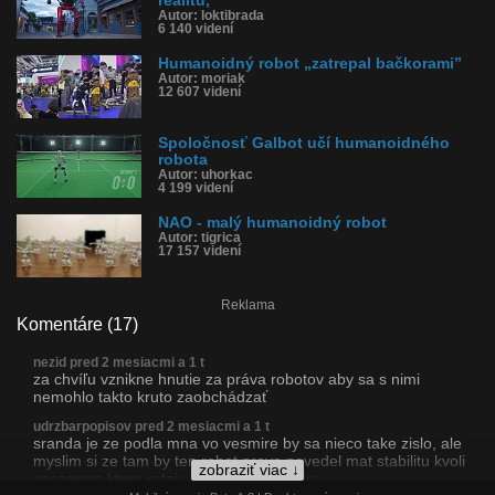
realitu,
Autor: loktibrada
6 140 videní
Humanoidný robot „zatrepal bačkorami”
Autor: moriak
12 607 videní
Spoločnosť Galbot učí humanoidného
robota
Autor: uhorkac
4 199 videní
NAO - malý humanoidný robot
Autor: tigrica
17 157 videní
Reklama
Komentáre (17)
nezid pred 2 mesiacmi a 1 t
za chvíľu vznikne hnutie za práva robotov aby sa s nimi
nemohlo takto kruto zaobchádzať
udrzbarpopisov pred 2 mesiacmi a 1 t
sranda je ze podla mna vo vesmire by sa nieco take zislo, ale
myslim si ze tam by ten robot prave nevedel mat stabilitu kvoli
zobraziť viac ↓
senzorom ktore rataju prave s gravitaciou