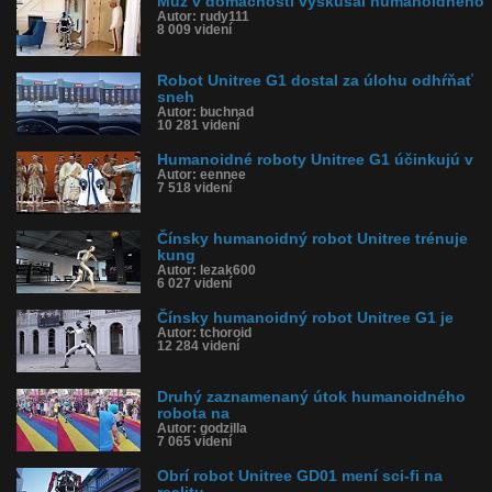
Muž v domácnosti vyskúšal humanoidného
Autor: rudy111
História sledovanosti videa:
8 009 videní
Robot Unitree G1 dostal za úlohu odhŕňať
sneh
Autor: buchnad
10 281 videní
Humanoidné roboty Unitree G1 účinkujú v
Autor: eennee
7 518 videní
Čínsky humanoidný robot Unitree trénuje
kung
Autor: lezak600
6 027 videní
Čínsky humanoidný robot Unitree G1 je
Autor: tchoroid
12 284 videní
Druhý zaznamenaný útok humanoidného
robota na
Autor: godzilla
7 065 videní
Obrí robot Unitree GD01 mení sci-fi na