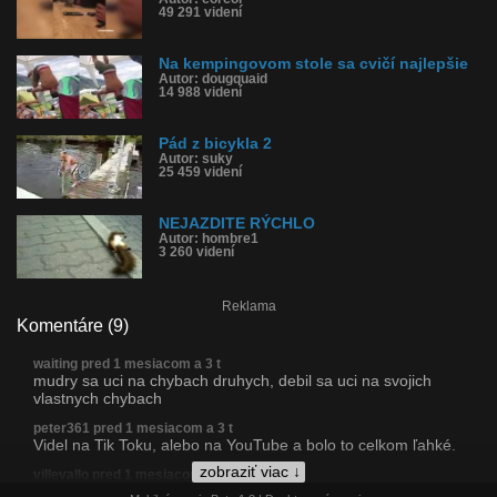
49 291 videní
Na kempingovom stole sa cvičí najlepšie
Autor: dougquaid
14 988 videní
Pád z bicykla 2
Autor: suky
25 459 videní
NEJAZDITE RÝCHLO
Autor: hombre1
3 260 videní
Reklama
Komentáre (9)
waiting pred 1 mesiacom a 3 t
mudry sa uci na chybach druhych, debil sa uci na svojich
vlastnych chybach
peter361 pred 1 mesiacom a 3 t
Videl na Tik Toku, alebo na YouTube a bolo to celkom ľahké.
zobraziť viac ↓
villevallo pred 1 mesiacom a 3 t
plač oprávnený,karmický