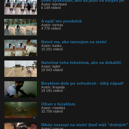
Dnes vyskúšam, ako sa jazdí na bicykli po
Autor: buchnad
6 149 videní
A opäť ten pondelok
Autor: turista
4 776 videní
Natoč ma, ako tancujem na stole!
Autor: katka
15 251 videní
Natočme toho lobotóma, ako sa dokaličí,
Autor: lajkit
10 543 videní
Bicyklom dole po schodoch - blbý nápad!
Autor: krapula
19 191 videní
Ožran s bicyklom
Autor: rowdies
32 750 videní
Nikdy nezaspi na stole! (keď máš "dobrých"
Autor: corcor