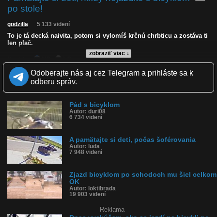
po stole!
godzilla
5 133 videní
To je tá decká naivita, potom si vylomíš krčnú chrbticu a zostáva ti
len plač.
zobraziť viac ↓
Kvalita:
NQ
LQ
Zverejnené: 15.6.2026 18:00
Odoberajte nás aj cez Telegram a prihláste sa k
Páči sa: 94% (18 hlasov)
odberu správ.
Obľúbené: 0
Komentárov: 9
Dľžka: 0:17
Pád s bicyklom
Kategória: deti
Autor: duri08
Tagy: pád z bicykla, padol z bicykla, decko na bicykli, zdrbal sa,
6 734 videní
bmx, fail, detský pád
História sledovanosti videa:
A pamätajte si deti, počas šoférovania
Autor: luda
7 948 videní
Zjazd bicyklom po schodoch mu šiel celkom
OK
Autor: loktibrada
19 903 videní
Reklama