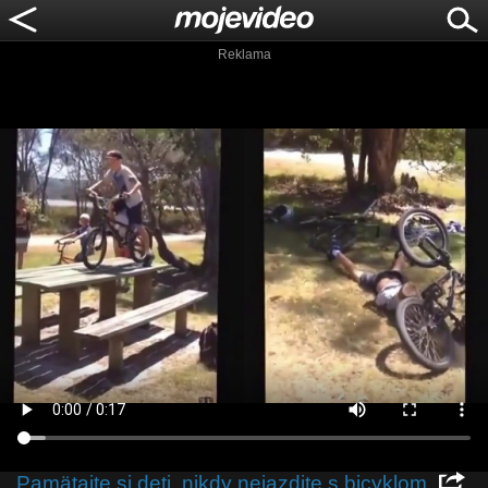
Reklama
Pamätajte si deti, nikdy nejazdite s bicyklom