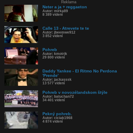
Reklama
Neter a ja + reggaeton
Autor: mirka89
8 389 videní
Calle 13 - Atrevete te te
Autor: jbeemwe912
3 852 videní
Pohreb
Autor: kmotrik
29 800 videní
Daddy Yankee - El Ritmo No Perdona
'Prende'
Autor: jackasssk
13 577 videní
Pohreb v novozélandskom štýle
Autor: batuchan72
34 401 videní
Pekný pohreb.
Autor: ciciak1968
4 874 videní