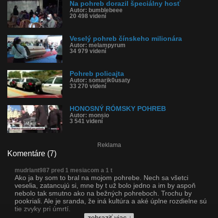
Na pohreb dorazil špeciálny hosť
Autor: bumblebeee
20 498 videní
Veselý pohreb čínskeho milionára
Autor: melampyrum
34 979 videní
Pohreb policajta
Autor: somarik0usaty
33 270 videní
HONOSNÝ RÓMSKY POHREB
Autor: monsio
3 541 videní
Reklama
Komentáre (7)
mudrlant987 pred 1 mesiacom a 1 t
Ako ja by som to bral na mojom pohrebe. Nech sa všetci
veselia, zatancujú si, mne by t už bolo jedno a im by aspoň
nebolo tak smutno ako na bežných pohreboch. Trochu by
pookriali. Ale je sranda, že iná kultúra a aké úplne rozdielne sú
tie zvyky pri úmrtí.
zobraziť viac ↓