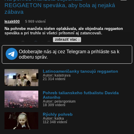
REGGAETON speváka, aby bola aj nejaká
zábava
lezak600
5 969 videní
Na pohrebe manžela nielen oplakávala, ale objednala reggaeton
speváka a pri truhle si všetci prítomní aj zatancovali.
zobraziť viac ↓
Kvalita:
HD
NQ
LQ
Zverejnené: 29.6.2026 17:18
Odoberajte nás aj cez Telegram a prihláste sa k
Páči sa: 24% (21 hlasov)
odberu správ.
Obľúbené: 0
Komentárov: 7
Dľžka: 0:48
Latinoameričanky tancujú reggaeton
Kategória: ľudia
Autor: kalatrava
Tagy: pohreb, truhla, smrť, disko, reggaeton, tancovali na pohrebe,
21 314 videní
sopevák, manžel
História sledovanosti videa:
Pohreb talianskeho futbalistu Davida
Astoriho
Autor: pelargonium
18 309 videní
Rýchly pohreb
Autor: katka
112 348 videní