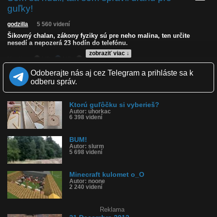
guľky!
godzilla
5 560 videní
Šikovný chalan, zákony fyziky sú pre neho malina, ten určite
nesedí a nepozerá 23 hodín do telefónu.
zobraziť viac ↓
Kvalita:
HD
NQ
LQ
Zverejnené: 6.7.2026 20:42
Odoberajte nás aj cez Telegram a prihláste sa k
Páči sa: 91% (45 hlasov)
odberu správ.
Obľúbené: 2
Komentárov: 13
Dľžka: 1:27
Ktorú guľôčku si vyberieš?
Kategória: veda a technika
Autor: uhorkac
Tagy: nudil som sa, dráha pre guľky, zákony fyziky sú malina
6 398 videní
História sledovanosti videa:
BUM!
Autor: slurm
5 698 videní
Minecraft kulomet o_O
Autor: noone
2 240 videní
Reklama