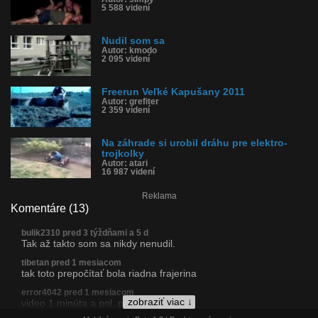
5 588 videní
Nudil som sa
Autor: kmodo
2 095 videní
Freerun Veľké Kapušany 2011
Autor: grefiter
2 359 videní
Na záhrade si urobil dráhu pre elektro-
trojkolky
Autor: atari
16 987 videní
Reklama
Komentáre (13)
bulik2310 pred 3 týždňami a 5 d
Tak až takto som sa nikdy nenudil.
tibetan pred 1 mesiacom
tak toto prepočítať bola riadna frajerina
error4042 pred 1 mesiacom
zobraziť viac ↓
video 1 minúta a pol, príprava pol dňa