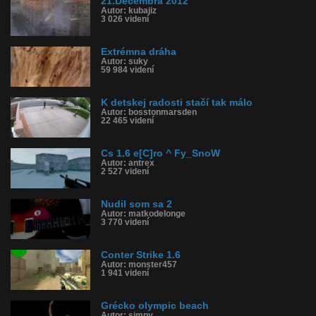
21.Decembra 2012
Autor: kubajiz
3 026 videní
Extrémna dráha
Autor: suky
59 984 videní
K detskej radosti stačí tak málo
Autor: bosstonmarsden
22 465 videní
Cs 1.6 e[C]ro ^ Fy_SnoW
Autor: antrex
2 527 videní
Nudil som sa 2
Autor: matkodelonge
3 770 videní
Conter Strike 1.6
Autor: monster457
1 941 videní
Grécko olympic beach
Autor: simpy