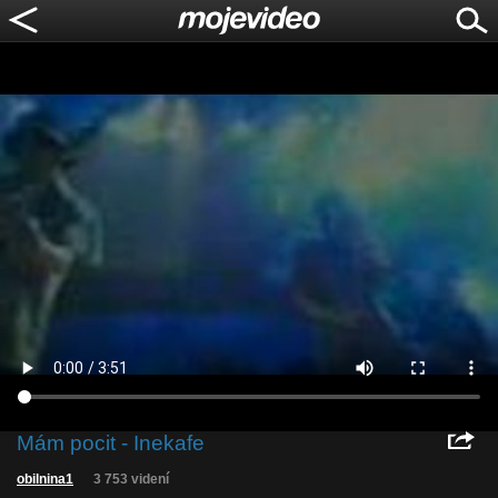
Mám pocit - Inekafe
obilnina1
3 753 videní