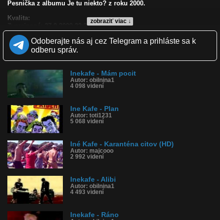
Pesnička z albumu Je tu niekto? z roku 2000.
Kvalita:
zobraziť viac ↓
Zverejnené: 27.9.2009 22:24
Páči sa: 100% (4 hlasov)
Odoberajte nás aj cez Telegram a prihláste sa k
Obľúbené: 1
Komentárov: 1
odberu správ.
Dľžka: 3:51
Kategória: hudba
Tagy: inekafe, ine kafe
Inekafe - Mám pocit
Autor: obilnina1
História sledovanosti videa:
4 098 videní
Ine Kafe - Plan
Autor: toti1231
5 068 videní
Iné Kafe - Karanténa citov (HD)
Autor: majcooo
2 992 videní
Inekafe - Alibi
Autor: obilnina1
4 493 videní
Inekafe - Ráno