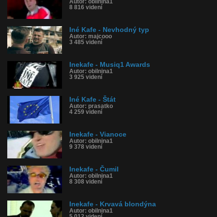
Autor: obilnina1
8 816 videní
Iné Kafe - Nevhodný typ
Autor: majcooo
3 485 videní
Inekafe - Musiq1 Awards
Autor: obilnina1
3 925 videní
Iné Kafe - Štát
Autor: prasatko
4 259 videní
Inekafe - Vianoce
Autor: obilnina1
9 378 videní
Inekafe - Čumil
Autor: obilnina1
8 308 videní
Inekafe - Krvavá blondýna
Autor: obilnina1
5 012 videní