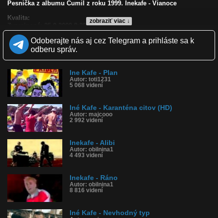
Pesnička z albumu Čumil z roku 1999. Inekafe - Vianoce
Kvalita:
zobraziť viac ↓
Zverejnené: 25.9.2009 8:20
Páči sa: 80% (15 hlasov)
Odoberajte nás aj cez Telegram a prihláste sa k
Obľúbené: 2
Komentárov: 15
odberu správ.
Dľžka: 3:07
Kategória: hudba
Tagy: vianoce, ine, kafe
Ine Kafe - Plan
Autor: toti1231
História sledovanosti videa:
5 068 videní
Iné Kafe - Karanténa citov (HD)
Autor: majcooo
2 992 videní
Inekafe - Alibi
Autor: obilnina1
4 493 videní
Inekafe - Ráno
Autor: obilnina1
8 816 videní
Iné Kafe - Nevhodný typ