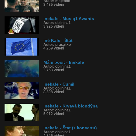
Autor: majcooo
3 485 videní
Inekafe - Musiq1 Awards
Autor: obilnina1
3 925 videní
Iné Kafe - Štát
Autor: prasatko
4 259 videní
Mám pocit - Inekafe
Autor: obilnina1
3 753 videní
Inekafe - Čumil
Autor: obilnina1
8 308 videní
Inekafe - Krvavá blondýna
Autor: obilnina1
5 012 videní
Inekafe - Štát (z koncertu)
Autor: obilnina1
4 845 videní