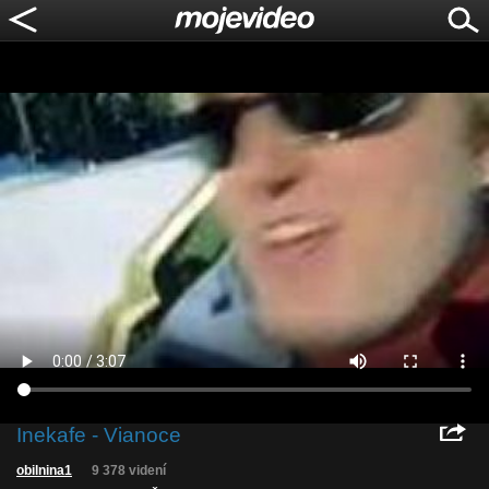
Inekafe - Vianoce
obilnina1
9 378 videní